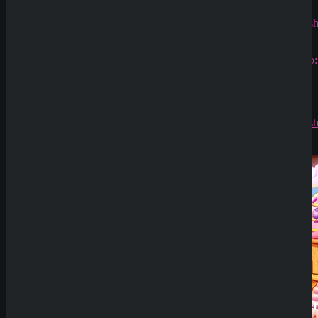
rami
zu
CryptoRus
TT
zu
Kryptosino:
300% bis
zu 600€
Jens
zu
CryptoRush
200% bis
zu 2.500€
Neue Casinos
Prestige
SpinE