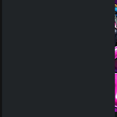
Try Demo