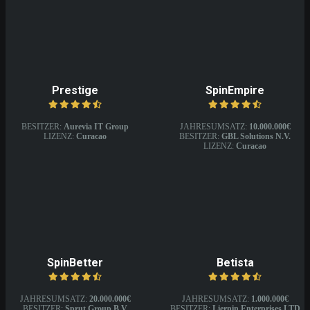
Prestige
SpinEmpire
BESITZER:
Aurevia IT Group
JAHRESUMSATZ:
10.000.000€
LIZENZ:
Curacao
BESITZER:
GBL Solutions N.V.
LIZENZ:
Curacao
SpinBetter
Betista
JAHRESUMSATZ:
20.000.000€
JAHRESUMSATZ:
1.000.000€
BESITZER:
Sprut Group B.V.
BESITZER:
Liernin Enterprises LTD