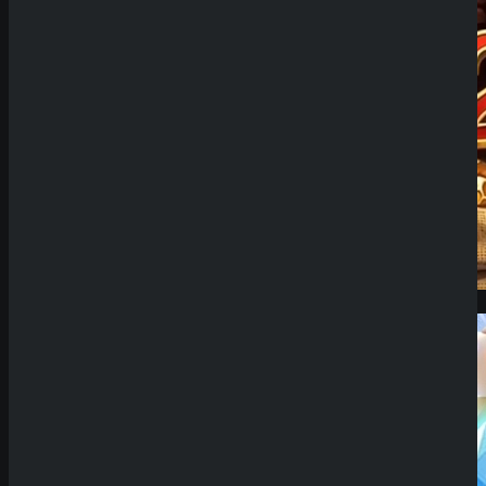
Try Demo