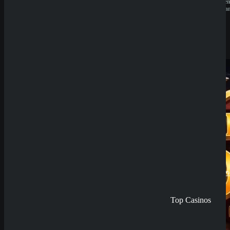
Komoren
Komore
(Anjouan)
(Anjoua
Submit
Click here to play online slots for real money.
Try Our Featured Games
Aktuelles
Casino Prestige
Zahlungsmethoden
Analyse
18. Mai 2026
SpinEmpire Casino
Review
8. Januar 2026
SpinBetter Casino
Review
20. Dezember
2025
Wyns Casino Revie
30. September
2025
Top Casinos