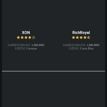
XON
RichRoyal
JAHRESUMSATZ:
1.000.000€
JAHRESUMSATZ:
1.000.000€
LIZENZ:
Curacao
LIZENZ:
Costa Rica