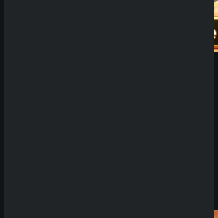
Try Demo
Try Demo