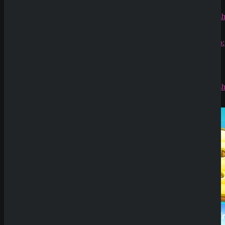
rami
zu
CryptoRus
TT
zu
Kryptosino:
300% bis
zu 600€
Jens
zu
CryptoRush
200% bis
zu 2.500€
Neue Casinos
Prestige
SpinE