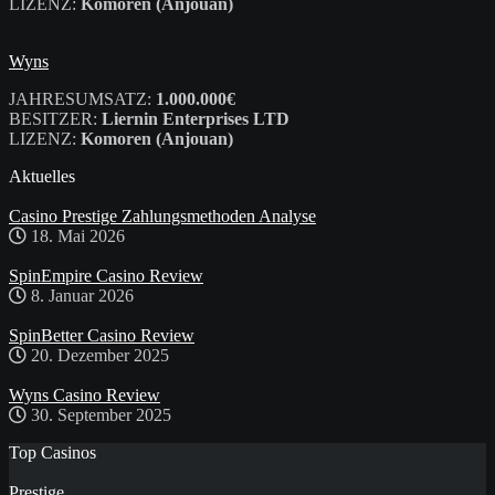
LIZENZ:
Komoren (Anjouan)
Wyns
JAHRESUMSATZ:
1.000.000€
BESITZER:
Liernin Enterprises LTD
LIZENZ:
Komoren (Anjouan)
Aktuelles
Casino Prestige Zahlungsmethoden Analyse
18. Mai 2026
SpinEmpire Casino Review
8. Januar 2026
SpinBetter Casino Review
20. Dezember 2025
Wyns Casino Review
30. September 2025
Top Casinos
Prestige