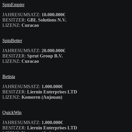
SpinEmpire
JAHRESUMSATZ:
10.000.000€
BESITZER:
GBL Solutions N.V.
LIZENZ:
Curacao
SpinBetter
JAHRESUMSATZ:
20.000.000€
BESITZER:
Sprut Group B.V.
LIZENZ:
Curacao
Betista
JAHRESUMSATZ:
1.000.000€
BESITZER:
Liernin Enterprises LTD
LIZENZ:
Komoren (Anjouan)
QuickWin
JAHRESUMSATZ:
1.000.000€
BESITZER:
Liernin Enterprises LTD