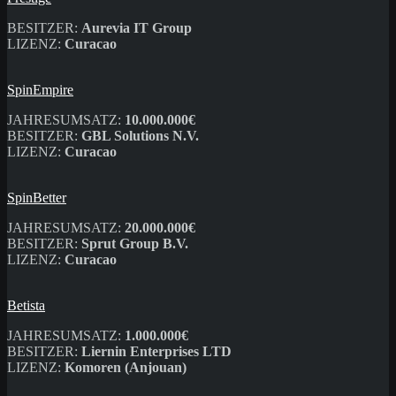
BESITZER:
Aurevia IT Group
LIZENZ:
Curacao
SpinEmpire
JAHRESUMSATZ:
10.000.000€
BESITZER:
GBL Solutions N.V.
LIZENZ:
Curacao
SpinBetter
JAHRESUMSATZ:
20.000.000€
BESITZER:
Sprut Group B.V.
LIZENZ:
Curacao
Betista
JAHRESUMSATZ:
1.000.000€
BESITZER:
Liernin Enterprises LTD
LIZENZ:
Komoren (Anjouan)