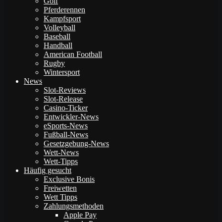
Golf
Pferderennen
Kampfsport
Volleyball
Baseball
Handball
American Football
Rugby
Wintersport
News
Slot-Reviews
Slot-Release
Casino-Ticker
Entwickler-News
eSports-News
Fußball-News
Gesetzgebung-News
Wett-News
Wett-Tipps
Häufig gesucht
Exclusive Bonis
Freiwetten
Wett Tipps
Zahlungsmethoden
Apple Pay