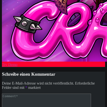
Try Demo
Schreibe einen Kommentar
Deine E-Mail-Adresse wird nicht veröffentlicht.
Erforderliche
Felder sind mit
*
markiert