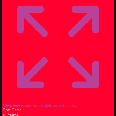
Click here to play online slots for real money.
Rate Game
(
0
Votes)