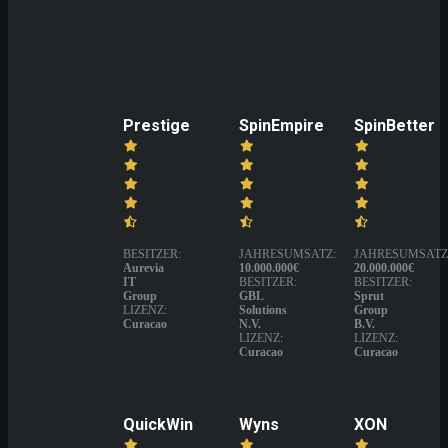
Save my name, email, and website in this
browser for the next time I comment.
Prestige
SpinEmpire
SpinBetter
BESITZER:
JAHRESUMSATZ:
JAHRESUMSATZ
Aurevia
10.000.000€
20.000.000€
IT
BESITZER:
BESITZER:
Group
GBL
Sprut
LIZENZ:
Solutions
Group
Curacao
N.V.
B.V.
LIZENZ:
LIZENZ:
Curacao
Curacao
QuickWin
Wyns
XON