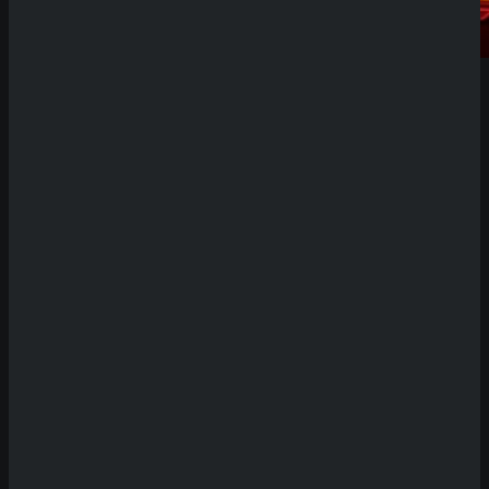
Try Demo
Schreibe einen Kommentar
Deine E-Mail-Adresse wird nicht
veröffentlicht.
Erforderliche Felder sind mit
*
markiert