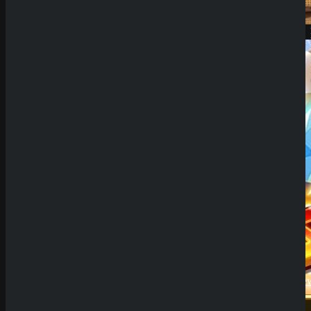
Try Demo
Aktuelles
Casino Prestige
Zahlungsmethoden
Analyse
18. Mai 2026
SpinEmpire Casino
Review
8. Januar 2026
SpinBetter Casino
Review
20. Dezember
2025
Wyns Casino Revie
30. September
2025