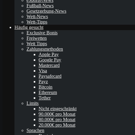
eSports-News
Fußball-News
Gesetzgebung-News
Wett-News
Wett-Tipps
Häufig gesucht
Exclusive Bonis
Freiwetten
Wett Tipps
Zahlungsmethoden
Apple Pay
Google Pay
Mastercard
Visa
Paysafecard
Payz
Bitcoin
Ethereum
Tether
Limits
Nicht eingeschränkt
90.000€ pro Monat
80.000€ pro Monat
20.000€ pro Monat
Sprachen