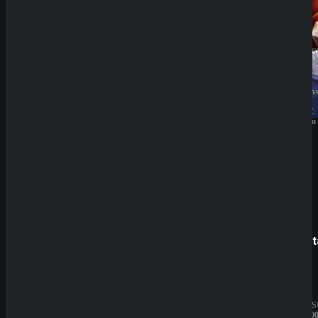
BESITZER:
JAHRES
Aurevia
10.000.0
IT
BESITZE
Group
GBL
LIZENZ:
Solution
Curacao
N.V.
LIZENZ:
Curacao
SpinBetter
Betist
JAHRESUMSATZ:
JAHRES
20.000.000€
1.000.00