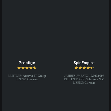
Save my name, email, and website in this
browser for the next time I comment.
Prestige
SpinEmpire
BESITZER:
Aurevia IT Group
JAHRESUMSATZ:
10.000.000€
LIZENZ:
Curacao
BESITZER:
GBL Solutions N.V.
LIZENZ:
Curacao