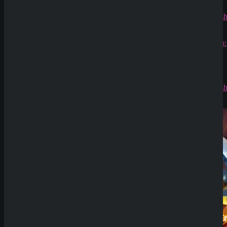
rami
zu
CryptoRus
TT
zu
Kryptosino:
300% bis
zu 600€
Jens
zu
CryptoRush
200% bis
zu 2.500€
Neue Casinos
Prestige
SpinE