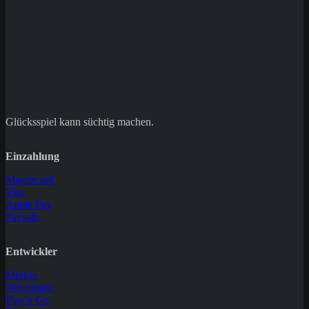
Glücksspiel kann süchtig machen.
Einzahlung
Mastercard
Visa
Apple Pay
Paysafe
Entwickler
Merkur
Novomatic
Play'n Go