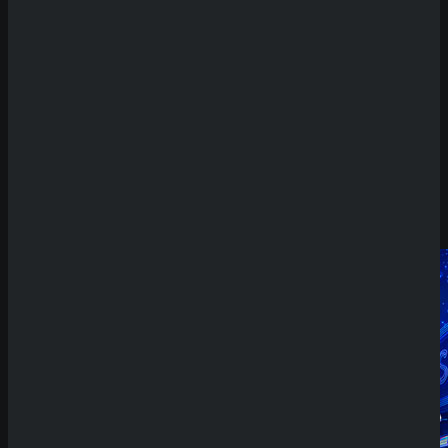
Try Demo