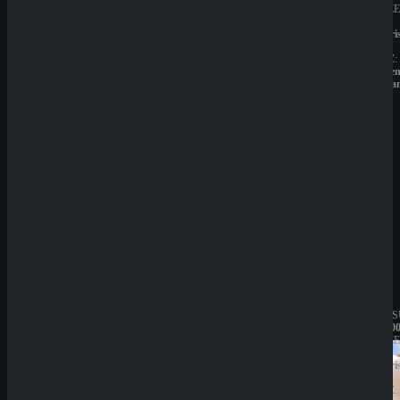
BESITZER:
BESITZE
Sprut
Liernin
Group
Enterpri
B.V.
LTD
LIZENZ:
LIZENZ:
Curacao
Komore
(Anjoua
Play for Real
Play for Free
Having issues with
Holy Mackerel Ultimate
Catch
?
QuickWin
Wyns
Submit
Click here to play online slots for real money.
JAHRESUMSATZ:
JAHRES
1.000.000€
1.000.00
Try Our Featured Games
BESITZER:
BESITZE
Liernin
Liernin
Enterprises
Enterpri
LTD
LTD
LIZENZ:
LIZENZ: