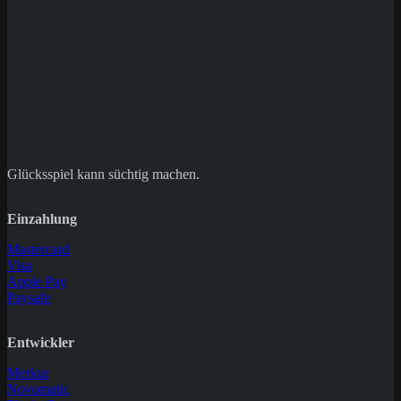
Glücksspiel kann süchtig machen.
Einzahlung
Mastercard
Visa
Apple Pay
Paysafe
Entwickler
Merkur
Novomatic