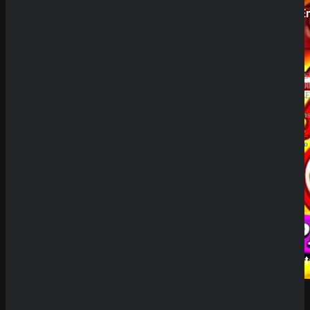
Prestige
SpinE
BESITZER:
JAHRES
Aurevia
10.000.0
IT
BESITZE
Group
GBL
LIZENZ:
Solution
Curacao
N.V.
LIZENZ:
Curacao
SpinBetter
Betist