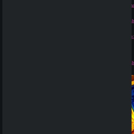
Spielautom
rami
zu
CryptoRus
TT
zu
Kryptosino:
300% bis
zu 600€
Jens
zu
CryptoRush
200% bis
zu 2.500€
Neue Casinos