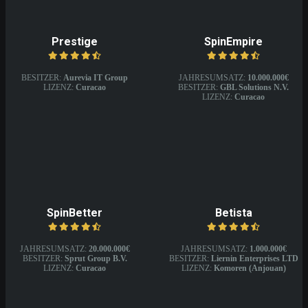
Prestige
SpinEmpire
BESITZER:
Aurevia IT Group
JAHRESUMSATZ:
10.000.000€
LIZENZ:
Curacao
BESITZER:
GBL Solutions N.V.
LIZENZ:
Curacao
SpinBetter
Betista
JAHRESUMSATZ:
20.000.000€
JAHRESUMSATZ:
1.000.000€
BESITZER:
Sprut Group B.V.
BESITZER:
Liernin Enterprises LTD
LIZENZ:
Curacao
LIZENZ:
Komoren (Anjouan)