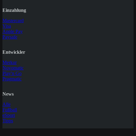
Einzahlung
Mastercard
Visa
Apple Pay
Paysafe
Entwickler
Merkur
Novomatic
Play'n Go
Pragmatic
News
Alle
Fußball
eSport
Tipps