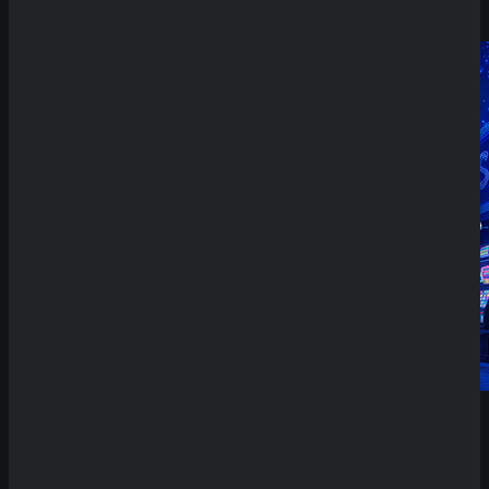
Try Demo
Try Demo
Schreibe einen Kommentar