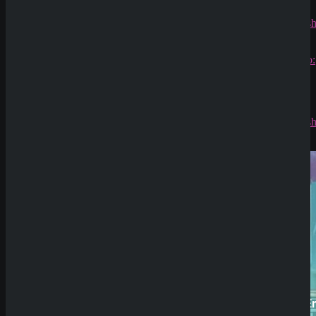
rami
zu
CryptoRus
TT
zu
Kryptosino:
300% bis
zu 600€
Jens
zu
CryptoRush
200% bis
zu 2.500€
Neue Casinos
Prestige
SpinE