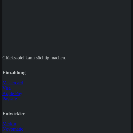
Glücksspiel kann süchtig machen.
Einzahlung
Mastercard
Visa
Apple Pay
Paysafe
Entwickler
Merkur
Novomatic