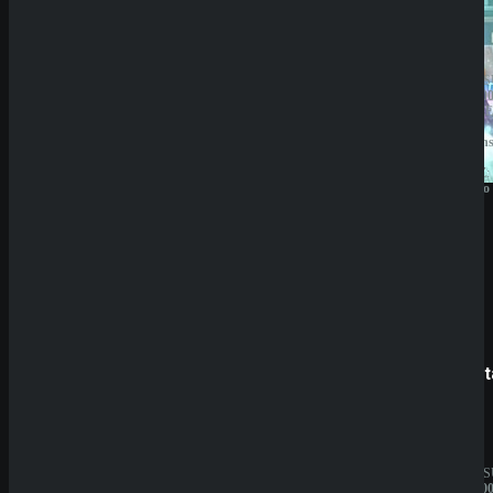
BESITZER:
JAHRES
Aurevia
10.000.0
IT
BESITZE
Group
GBL
LIZENZ:
Solution
Curacao
N.V.
LIZENZ:
Curacao
SpinBetter
Betist
JAHRESUMSATZ:
JAHRES
20.000.000€
1.000.00