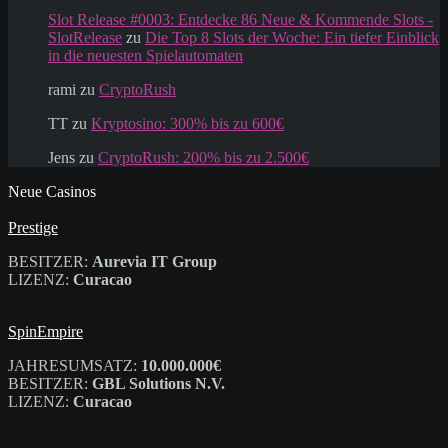
Slot Release #0003: Entdecke 86 Neue & Kommende Slots -
SlotRelease
zu
Die Top 8 Slots der Woche: Ein tiefer Einblick
in die neuesten Spielautomaten
rami
zu
CryptoRush
TT
zu
Kryptosino: 300% bis zu 600€
Jens
zu
CryptoRush: 200% bis zu 2.500€
Neue Casinos
Prestige
BESITZER:
Aurevia IT Group
LIZENZ:
Curacao
SpinEmpire
JAHRESUMSATZ:
10.000.000€
BESITZER:
GBL Solutions N.V.
LIZENZ:
Curacao