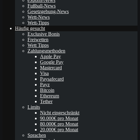
eSports-News
Fußball-News
Gesetzgebung-News
Wett-News
Wett-Tipps
Häufig gesucht
Exclusive Bonis
Freiwetten
Wett Tipps
Zahlungsmethoden
Apple Pay
Google Pay
Mastercard
Visa
Paysafecard
Payz
Bitcoin
Ethereum
Tether
Limits
Nicht eingeschränkt
90.000€ pro Monat
80.000€ pro Monat
20.000€ pro Monat
Sprachen