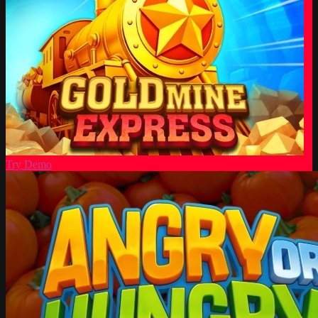
Try Demo