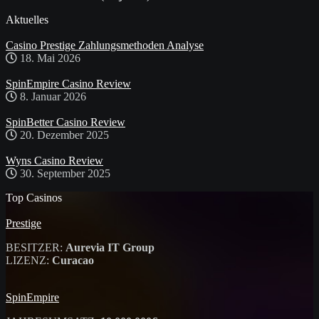
Aktuelles
Casino Prestige Zahlungsmethoden Analyse
18. Mai 2026
SpinEmpire Casino Review
8. Januar 2026
SpinBetter Casino Review
20. Dezember 2025
Wyns Casino Review
30. September 2025
Top Casinos
Prestige
BESITZER:
Aurevia IT Group
LIZENZ:
Curacao
SpinEmpire