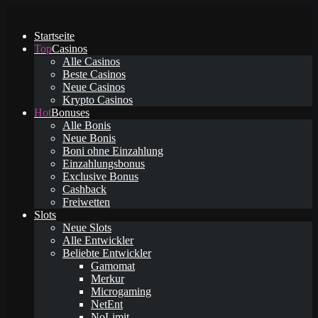
Startseite
Casinos
Alle Casinos
Beste Casinos
Neue Casinos
Krypto Casinos
Bonuses
Alle Bonis
Neue Bonis
Boni ohne Einzahlung
Einzahlungsbonus
Exclusive Bonus
Cashback
Freiwetten
Slots
Neue Slots
Alle Entwickler
Beliebte Entwickler
Gamomat
Merkur
Microgaming
NetEnt
NoLimit