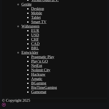
Geräte
Desktop
Mobile
Tablet
Smart TV
Währungen
EUR
USD
CHF
CAD
BRL
Entwickler
Pragmatic Play
Play’n GO
NetEnt
Nolimit City
Hacksaw
Amatic
BGaming
BigTimeGaming
Gamomat
© Copyright 2025