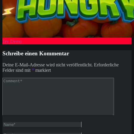
Try Demo
Schreibe einen Kommentar
Deine E-Mail-Adresse wird nicht veröffentlicht.
Erforderliche
Felder sind mit
*
markiert