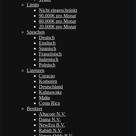
Limits
Nicht eingeschränkt
90.000€ pro Monat
80.000€ pro Monat
20.000€ pro Monat
Sprachen
Deutsch
Englisch
Spanisch
Französisch
Italienisch
Polnisch
Lizenzen
Curacao
Komoren
Deutschland
Kahnawake
Malta
Costa Rica
Besitzer
Altacore N.V.
Dama N.V.
NewEra B.V.
Rabidi N.V.
Versus Odds B.V.