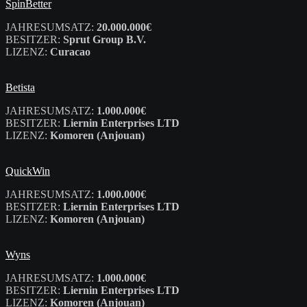
SpinBetter
JAHRESUMSATZ:
20.000.000€
BESITZER:
Sprut Group B.V.
LIZENZ:
Curacao
Betista
JAHRESUMSATZ:
1.000.000€
BESITZER:
Liernin Enterprises LTD
LIZENZ:
Komoren (Anjouan)
QuickWin
JAHRESUMSATZ:
1.000.000€
BESITZER:
Liernin Enterprises LTD
LIZENZ:
Komoren (Anjouan)
Wyns
JAHRESUMSATZ:
1.000.000€
BESITZER:
Liernin Enterprises LTD
LIZENZ:
Komoren (Anjouan)