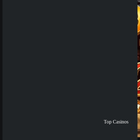
Komoren
Komore
(Anjouan)
(Anjoua
Aktuelles
Casino Prestige
Zahlungsmethoden
Analyse
18. Mai 2026
SpinEmpire Casino
Review
8. Januar 2026
SpinBetter Casino
Review
20. Dezember
2025
Wyns Casino Revie
30. September
2025
Top Casinos