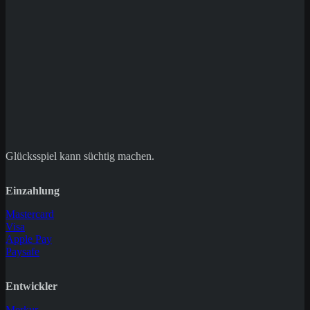
Glücksspiel kann süchtig machen.
Einzahlung
Mastercard
Visa
Apple Pay
Paysafe
Entwickler
Merkur