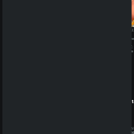
BESITZER:
JAHRES
Aurevia
10.000.0
IT
BESITZE
Group
GBL
LIZENZ:
Solution
Curacao
N.V.
LIZENZ:
Curacao
SpinBetter
Betist
JAHRESUMSATZ:
JAHRES
20.000.000€
1.000.00