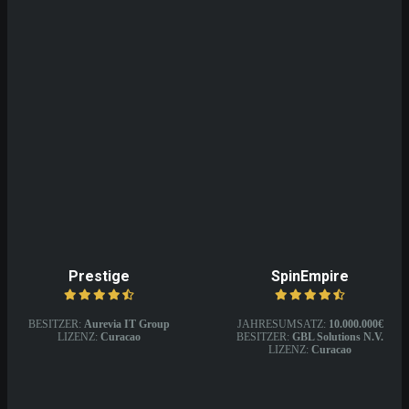
Save my name, email, and website in this
browser for the next time I comment.
Prestige
SpinEmpire
BESITZER:
Aurevia IT Group
JAHRESUMSATZ:
10.000.000€
LIZENZ:
Curacao
BESITZER:
GBL Solutions N.V.
LIZENZ:
Curacao