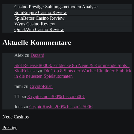
Casino Prestige Zahlungsmethoden Analyse
SpinEmpire Casino Review
SpinBetter Casino Review
Wyns Casino Review
QuickWin Casino Review
Aktuelle Kommentare
Alex
zu
Dazard
Slot Release #0003: Entdecke 86 Neue & Kommende Slots -
SlotRelease
zu
Die Top 8 Slots der Woche: Ein tiefer Einblick
in die neuesten Spielautomaten
rami
zu
CryptoRush
TT
zu
Kryptosino: 300% bis zu 600€
Jens
zu
CryptoRush: 200% bis zu 2.500€
Neue Casinos
Prestige