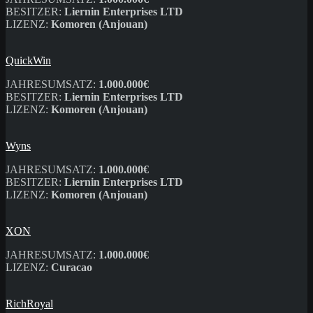
BESITZER:
Liernin Enterprises LTD
LIZENZ:
Komoren (Anjouan)
QuickWin
JAHRESUMSATZ:
1.000.000€
BESITZER:
Liernin Enterprises LTD
LIZENZ:
Komoren (Anjouan)
Wyns
JAHRESUMSATZ:
1.000.000€
BESITZER:
Liernin Enterprises LTD
LIZENZ:
Komoren (Anjouan)
XON
JAHRESUMSATZ:
1.000.000€
LIZENZ:
Curacao
RichRoyal