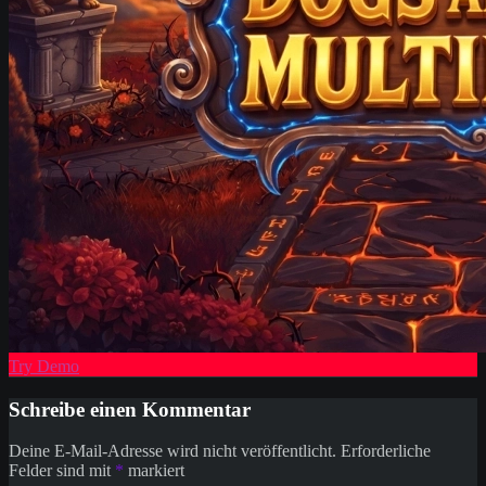
Try Demo
Schreibe einen Kommentar
Deine E-Mail-Adresse wird nicht veröffentlicht.
Erforderliche
Felder sind mit
*
markiert