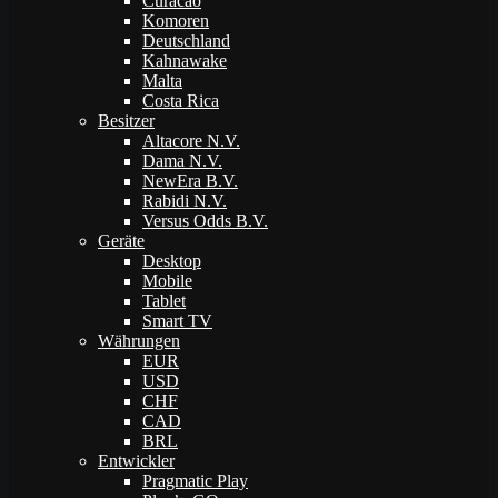
Curacao
Komoren
Deutschland
Kahnawake
Malta
Costa Rica
Besitzer
Altacore N.V.
Dama N.V.
NewEra B.V.
Rabidi N.V.
Versus Odds B.V.
Geräte
Desktop
Mobile
Tablet
Smart TV
Währungen
EUR
USD
CHF
CAD
BRL
Entwickler
Pragmatic Play