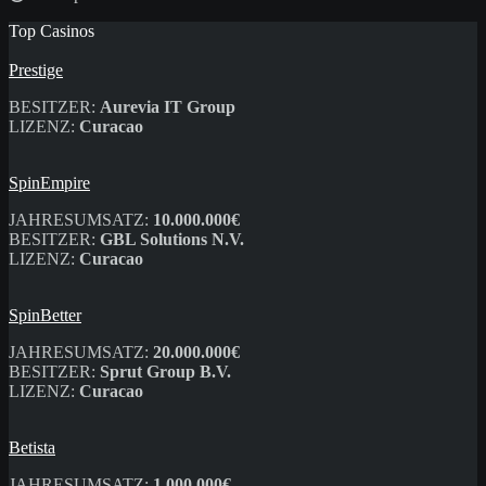
Top Casinos
Prestige
BESITZER:
Aurevia IT Group
LIZENZ:
Curacao
SpinEmpire
JAHRESUMSATZ:
10.000.000€
BESITZER:
GBL Solutions N.V.
LIZENZ:
Curacao
SpinBetter
JAHRESUMSATZ:
20.000.000€
BESITZER:
Sprut Group B.V.
LIZENZ:
Curacao
Betista
JAHRESUMSATZ:
1.000.000€