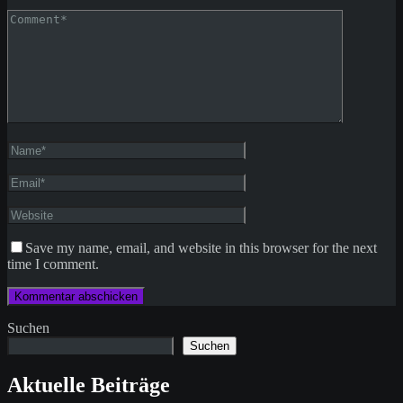
Save my name, email, and website in this browser for the next
time I comment.
Suchen
Suchen
Aktuelle Beiträge