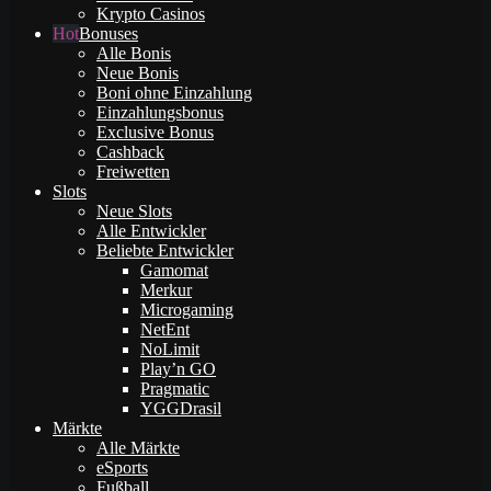
Krypto Casinos
Bonuses
Alle Bonis
Neue Bonis
Boni ohne Einzahlung
Einzahlungsbonus
Exclusive Bonus
Cashback
Freiwetten
Slots
Neue Slots
Alle Entwickler
Beliebte Entwickler
Gamomat
Merkur
Microgaming
NetEnt
NoLimit
Play’n GO
Pragmatic
YGGDrasil
Märkte
Alle Märkte
eSports
Fußball