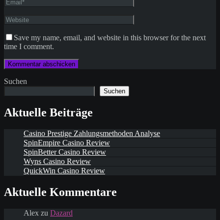
Save my name, email, and website in this browser for the next
time I comment.
Suchen
Suchen
Aktuelle Beiträge
Casino Prestige Zahlungsmethoden Analyse
SpinEmpire Casino Review
SpinBetter Casino Review
Wyns Casino Review
QuickWin Casino Review
Aktuelle Kommentare
Alex
zu
Dazard