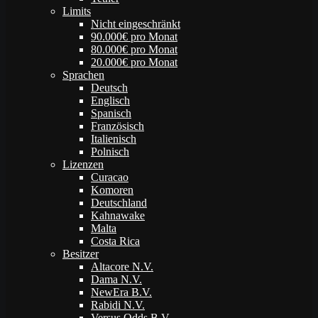
Limits
Nicht eingeschränkt
90.000€ pro Monat
80.000€ pro Monat
20.000€ pro Monat
Sprachen
Deutsch
Englisch
Spanisch
Französisch
Italienisch
Polnisch
Lizenzen
Curacao
Komoren
Deutschland
Kahnawake
Malta
Costa Rica
Besitzer
Altacore N.V.
Dama N.V.
NewEra B.V.
Rabidi N.V.
Versus Odds B.V.