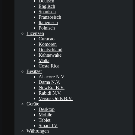
Deutsch
Englisch
Spanisch
Französisch
Italienisch
Polnisch
Lizenzen
Curacao
Komoren
Deutschland
Kahnawake
Malta
Costa Rica
Besitzer
Altacore N.V.
Dama N.V.
NewEra B.V.
Rabidi N.V.
Versus Odds B.V.
Geräte
Desktop
Mobile
Tablet
Smart TV
Währungen