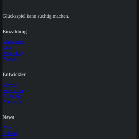
Glücksspiel kann süchtig machen.
Einzahlung
Mastercard
Visa
Apple Pay
Paysafe
Entwickler
Merkur
Novomatic
Play'n Go
Pragmatic
News
Alle
Fußball
eSport