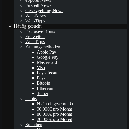
eSports-News
Fußball-News
Gesetzgebung-News
Wett-News
Wett-Tipps
Häufig gesucht
Exclusive Bonis
Freiwetten
Wett Tipps
Zahlungsmethoden
Apple Pay
Google Pay
Mastercard
Visa
Paysafecard
Payz
Bitcoin
Ethereum
Tether
Limits
Nicht eingeschränkt
90.000€ pro Monat
80.000€ pro Monat
20.000€ pro Monat
Sprachen