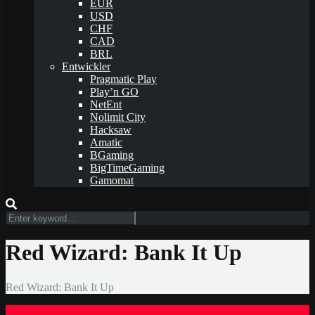
EUR
USD
CHF
CAD
BRL
Entwickler
Pragmatic Play
Play’n GO
NetEnt
Nolimit City
Hacksaw
Amatic
BGaming
BigTimeGaming
Gamomat
Red Wizard: Bank It Up
Red Wizard: Bank It Up