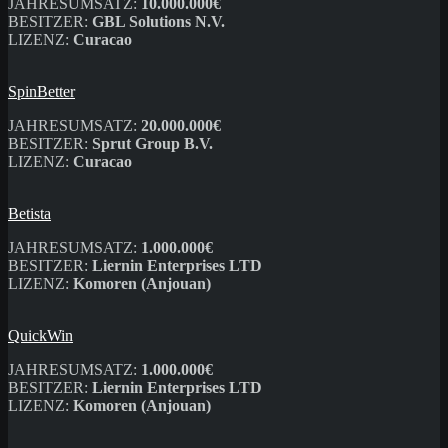
JAHRESUMSATZ:
10.000.000€
BESITZER:
GBL Solutions N.V.
LIZENZ:
Curacao
SpinBetter
JAHRESUMSATZ:
20.000.000€
BESITZER:
Sprut Group B.V.
LIZENZ:
Curacao
Betista
JAHRESUMSATZ:
1.000.000€
BESITZER:
Liernin Enterprises LTD
LIZENZ:
Komoren (Anjouan)
QuickWin
JAHRESUMSATZ:
1.000.000€
BESITZER:
Liernin Enterprises LTD
LIZENZ:
Komoren (Anjouan)