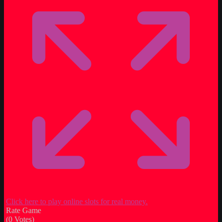
Click here to play online slots for real money.
Rate Game
(
0
Votes)