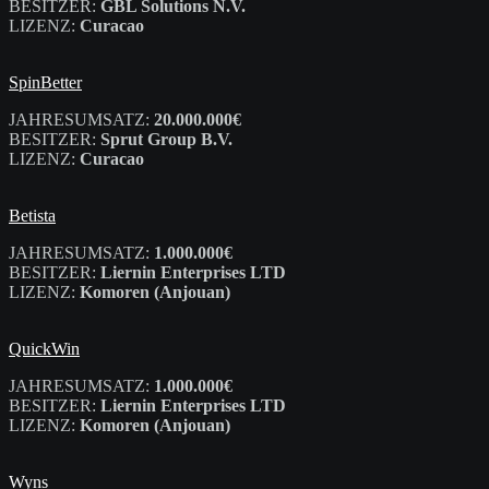
BESITZER:
GBL Solutions N.V.
LIZENZ:
Curacao
SpinBetter
JAHRESUMSATZ:
20.000.000€
BESITZER:
Sprut Group B.V.
LIZENZ:
Curacao
Betista
JAHRESUMSATZ:
1.000.000€
BESITZER:
Liernin Enterprises LTD
LIZENZ:
Komoren (Anjouan)
QuickWin
JAHRESUMSATZ:
1.000.000€
BESITZER:
Liernin Enterprises LTD
LIZENZ:
Komoren (Anjouan)
Wyns