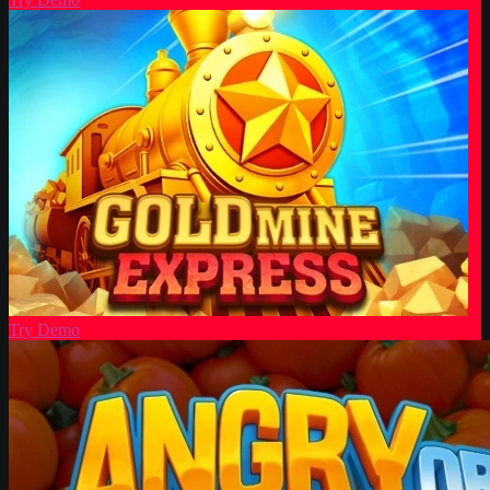
Try Demo