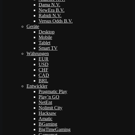
Dama N.V.
NewEra B.V.
Rabidi N.V.
Versus Odds B.V.
Geräte
Desktop
Mobile
Tablet
Smart TV
Währungen
EUR
USD
CHF
CAD
BRL
Entwickler
Pragmatic Play
Play’n GO
NetEnt
Nolimit City
Hacksaw
Amatic
BGaming
BigTimeGaming
Gamomat