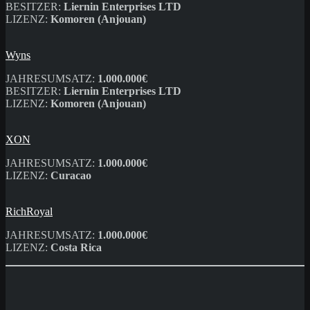
BESITZER:
Liernin Enterprises LTD
LIZENZ:
Komoren (Anjouan)
Wyns
JAHRESUMSATZ:
1.000.000€
BESITZER:
Liernin Enterprises LTD
LIZENZ:
Komoren (Anjouan)
XON
JAHRESUMSATZ:
1.000.000€
LIZENZ:
Curacao
RichRoyal
JAHRESUMSATZ:
1.000.000€
LIZENZ:
Costa Rica