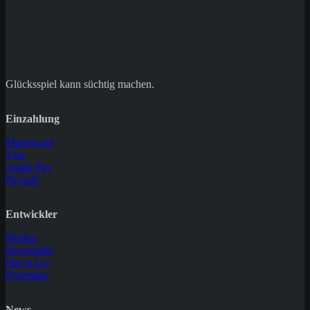
Glücksspiel kann süchtig machen.
Einzahlung
Mastercard
Visa
Apple Pay
Paysafe
Entwickler
Merkur
Novomatic
Play'n Go
Pragmatic
News