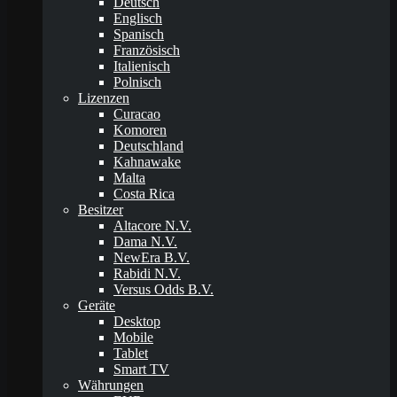
Deutsch
Englisch
Spanisch
Französisch
Italienisch
Polnisch
Lizenzen
Curacao
Komoren
Deutschland
Kahnawake
Malta
Costa Rica
Besitzer
Altacore N.V.
Dama N.V.
NewEra B.V.
Rabidi N.V.
Versus Odds B.V.
Geräte
Desktop
Mobile
Tablet
Smart TV
Währungen