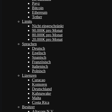
Payz
Bitcoin
Ethereum
Tether
Limits
Nicht eingeschränkt
90.000€ pro Monat
80.000€ pro Monat
20.000€ pro Monat
Sprachen
Deutsch
Englisch
Spanisch
Französisch
Italienisch
Polnisch
Lizenzen
Curacao
Komoren
Deutschland
Kahnawake
Malta
Costa Rica
Besitzer
Altacore N.V.