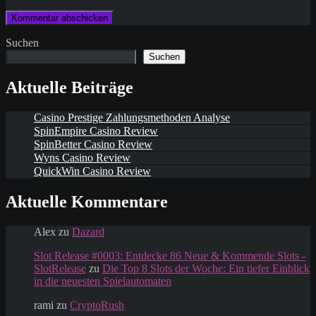
Suchen
Suchen
Aktuelle Beiträge
Casino Prestige Zahlungsmethoden Analyse
SpinEmpire Casino Review
SpinBetter Casino Review
Wyns Casino Review
QuickWin Casino Review
Aktuelle Kommentare
Alex
zu
Dazard
Slot Release #0003: Entdecke 86 Neue & Kommende Slots -
SlotRelease
zu
Die Top 8 Slots der Woche: Ein tiefer Einblick
in die neuesten Spielautomaten
rami
zu
CryptoRush