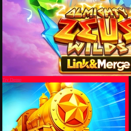
Try Demo