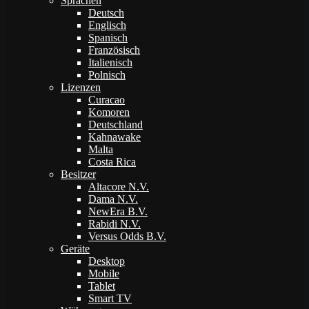
Sprachen
Deutsch
Englisch
Spanisch
Französisch
Italienisch
Polnisch
Lizenzen
Curacao
Komoren
Deutschland
Kahnawake
Malta
Costa Rica
Besitzer
Altacore N.V.
Dama N.V.
NewEra B.V.
Rabidi N.V.
Versus Odds B.V.
Geräte
Desktop
Mobile
Tablet
Smart TV