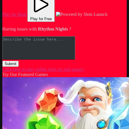
Play for Real
Play for Free
Having issues with
Rhythm Nights
?
Submit
Click here to play online slots for real money.
Try Our Featured Games