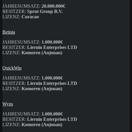
JAHRESUMSATZ:
20.000.000€
BESITZER:
Sprut Group B.V.
LIZENZ:
Curacao
Betista
JAHRESUMSATZ:
1.000.000€
BESITZER:
Liernin Enterprises LTD
LIZENZ:
Komoren (Anjouan)
QuickWin
JAHRESUMSATZ:
1.000.000€
BESITZER:
Liernin Enterprises LTD
LIZENZ:
Komoren (Anjouan)
Wyns
JAHRESUMSATZ:
1.000.000€
BESITZER:
Liernin Enterprises LTD
LIZENZ:
Komoren (Anjouan)