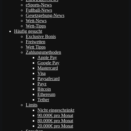
eSports-News
Fußball-News
Gesetzgebung-News
Wett-News
Wett-Tipps
Häufig gesucht
Exclusive Bonis
Freiwetten
Wett Tipps
Zahlungsmethoden
Apple Pay
Google Pay
Mastercard
Visa
Paysafecard
Payz
Bitcoin
Ethereum
Tether
Limits
Nicht eingeschränkt
90.000€ pro Monat
80.000€ pro Monat
20.000€ pro Monat