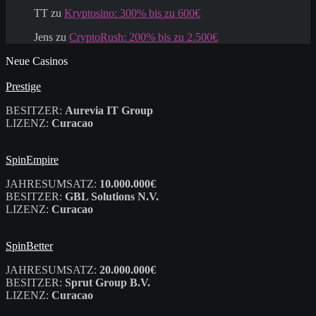
TT
zu
Kryptosino: 300% bis zu 600€
Jens
zu
CryptoRush: 200% bis zu 2.500€
Neue Casinos
Prestige
BESITZER:
Aurevia IT Group
LIZENZ:
Curacao
SpinEmpire
JAHRESUMSATZ:
10.000.000€
BESITZER:
GBL Solutions N.V.
LIZENZ:
Curacao
SpinBetter
JAHRESUMSATZ:
20.000.000€
BESITZER:
Sprut Group B.V.
LIZENZ:
Curacao