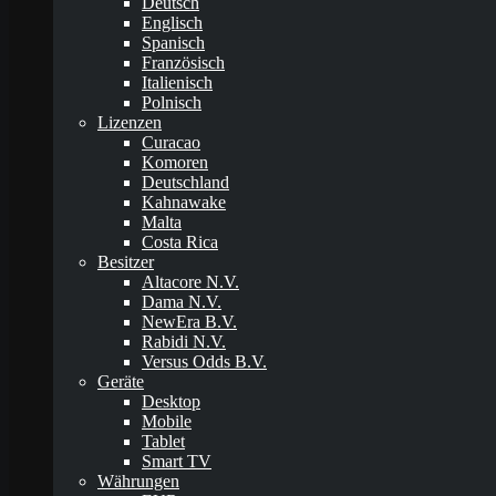
Deutsch
Englisch
Spanisch
Französisch
Italienisch
Polnisch
Lizenzen
Curacao
Komoren
Deutschland
Kahnawake
Malta
Costa Rica
Besitzer
Altacore N.V.
Dama N.V.
NewEra B.V.
Rabidi N.V.
Versus Odds B.V.
Geräte
Desktop
Mobile
Tablet
Smart TV
Währungen