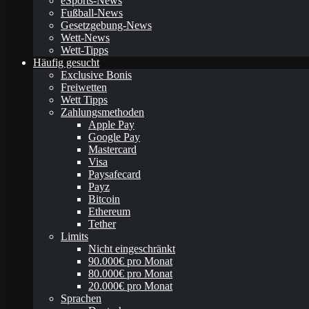
eSports-News
Fußball-News
Gesetzgebung-News
Wett-News
Wett-Tipps
Häufig gesucht
Exclusive Bonis
Freiwetten
Wett Tipps
Zahlungsmethoden
Apple Pay
Google Pay
Mastercard
Visa
Paysafecard
Payz
Bitcoin
Ethereum
Tether
Limits
Nicht eingeschränkt
90.000€ pro Monat
80.000€ pro Monat
20.000€ pro Monat
Sprachen