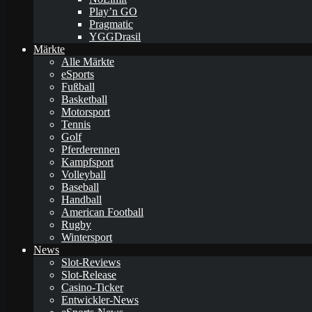
Play’n GO
Pragmatic
YGGDrasil
Märkte
Alle Märkte
eSports
Fußball
Basketball
Motorsport
Tennis
Golf
Pferderennen
Kampfsport
Volleyball
Baseball
Handball
American Football
Rugby
Wintersport
News
Slot-Reviews
Slot-Release
Casino-Ticker
Entwickler-News