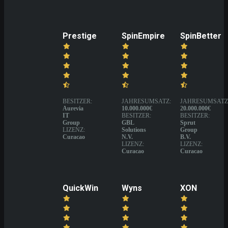
Prestige
SpinEmpire
SpinBetter
BESITZER:
JAHRESUMSATZ:
JAHRESUMSATZ
Aurevia
10.000.000€
20.000.000€
IT
BESITZER:
BESITZER:
Group
GBL
Sprut
LIZENZ:
Solutions
Group
Curacao
N.V.
B.V.
LIZENZ:
LIZENZ:
Curacao
Curacao
QuickWin
Wyns
XON