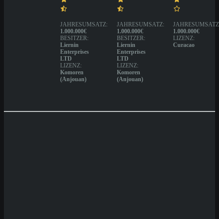
JAHRESUMSATZ:
JAHRESUMSATZ:
JAHRESUMSATZ
1.000.000€
1.000.000€
1.000.000€
BESITZER:
BESITZER:
LIZENZ:
Liernin
Liernin
Curacao
Enterprises
Enterprises
LTD
LTD
LIZENZ:
LIZENZ:
Komoren
Komoren
(Anjouan)
(Anjouan)