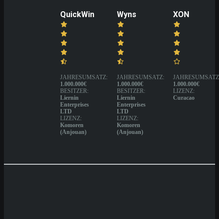
QuickWin
Wyns
XON
JAHRESUMSATZ:
JAHRESUMSATZ:
JAHRESUMSATZ
1.000.000€
1.000.000€
1.000.000€
BESITZER:
BESITZER:
LIZENZ:
Liernin
Liernin
Curacao
Enterprises
Enterprises
LTD
LTD
LIZENZ:
LIZENZ:
Komoren
Komoren
(Anjouan)
(Anjouan)