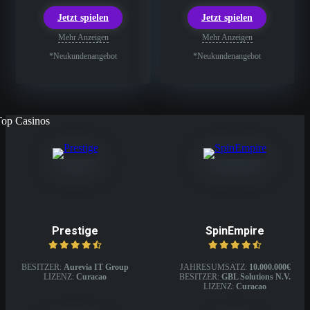
Jetzt spielen
Jetzt spielen
Mehr Anzeigen
Mehr Anzeigen
*Neukundenangebot
*Neukundenangebot
Top Casinos
Prestige
SpinEmpire
BESITZER:
Aurevia IT Group
JAHRESUMSATZ:
10.000.000€
LIZENZ:
Curacao
BESITZER:
GBL Solutions N.V.
LIZENZ:
Curacao