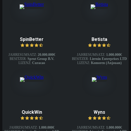
SpinBetter
Betista
JAHRESUMSATZ:
20.000.000€
JAHRESUMSATZ:
1.000.000€
BESITZER:
Sprut Group B.V.
BESITZER:
Liernin Enterprises LTD
LIZENZ:
Curacao
LIZENZ:
Komoren (Anjouan)
QuickWin
Wyns
JAHRESUMSATZ:
1.000.000€
JAHRESUMSATZ:
1.000.000€