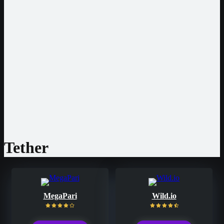
USD
CHF
CAD
BRL
Entwickler
Pragmatic Play
Play’n GO
NetEnt
Nolimit City
Hacksaw
Amatic
BGaming
BigTimeGaming
Gamomat
Tether
MegaPari
Wild.io