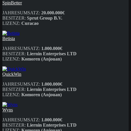
SpinBetter
JAHRESUMSATZ:
20.000.000€
BESITZER:
Sprut Group B.V.
LIZENZ:
Curacao
Betista
JAHRESUMSATZ:
1.000.000€
BESITZER:
Liernin Enterprises LTD
LIZENZ:
Komoren (Anjouan)
QuickWin
JAHRESUMSATZ:
1.000.000€
BESITZER:
Liernin Enterprises LTD
LIZENZ:
Komoren (Anjouan)
Wyns
JAHRESUMSATZ:
1.000.000€
BESITZER:
Liernin Enterprises LTD
LIZENZ:
Komoren (Anjouan)