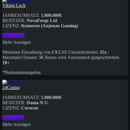
Viking Luck
JAHRESUMSATZ:
1.000.000€
BESITZER:
NovaForge Ltd
LIZENZ:
Komoren (Anjouan Gaming)
Jetzt spielen
Mehr Anzeigen
Minimum Einzahlung von €/$/£20! Umsatzkriterien:
35x
/
Maximaler Einsatz:
5€
Bonus wird Automatisch gutgeschrieben.
18+
*Neukundenangebot
24Casino
JAHRESUMSATZ:
1.000.000€
BESITZER:
Dama N.V.
LIZENZ:
Curacao
Jetzt spielen
Mehr Anzeigen