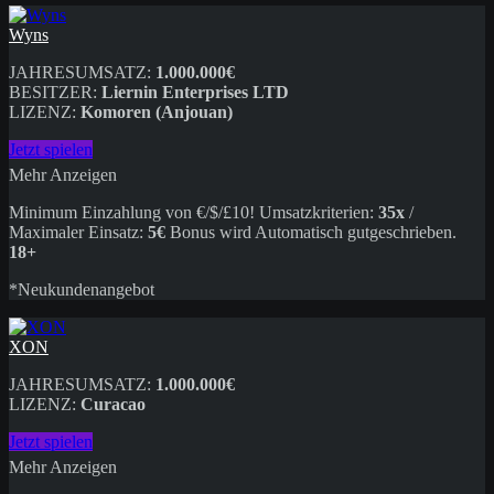
Wyns
JAHRESUMSATZ:
1.000.000€
BESITZER:
Liernin Enterprises LTD
LIZENZ:
Komoren (Anjouan)
Jetzt spielen
Mehr Anzeigen
Minimum Einzahlung von €/$/£10! Umsatzkriterien:
35x
/
Maximaler Einsatz:
5€
Bonus wird Automatisch gutgeschrieben.
18+
*Neukundenangebot
XON
JAHRESUMSATZ:
1.000.000€
LIZENZ:
Curacao
Jetzt spielen
Mehr Anzeigen