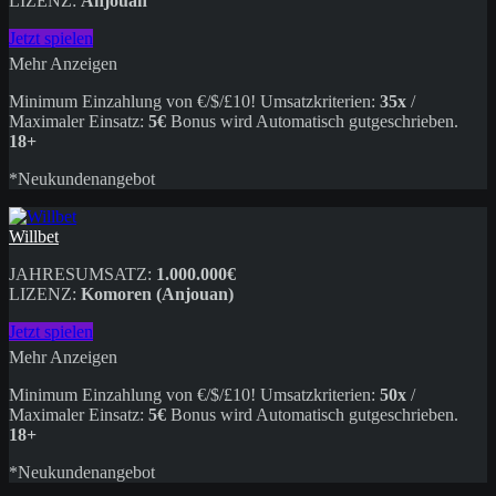
LIZENZ:
Anjouan
Jetzt spielen
Mehr Anzeigen
Minimum Einzahlung von €/$/£10! Umsatzkriterien:
35x
/
Maximaler Einsatz:
5€
Bonus wird Automatisch gutgeschrieben.
18+
*Neukundenangebot
Willbet
JAHRESUMSATZ:
1.000.000€
LIZENZ:
Komoren (Anjouan)
Jetzt spielen
Mehr Anzeigen
Minimum Einzahlung von €/$/£10! Umsatzkriterien:
50x
/
Maximaler Einsatz:
5€
Bonus wird Automatisch gutgeschrieben.
18+
*Neukundenangebot