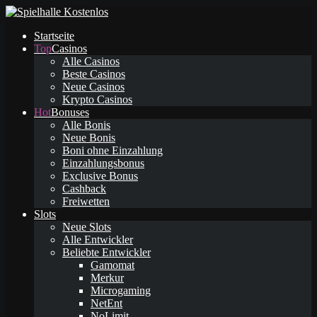
Startseite
Casinos
Alle Casinos
Beste Casinos
Neue Casinos
Krypto Casinos
Bonuses
Alle Bonis
Neue Bonis
Boni ohne Einzahlung
Einzahlungsbonus
Exclusive Bonus
Cashback
Freiwetten
Slots
Neue Slots
Alle Entwickler
Beliebte Entwickler
Gamomat
Merkur
Microgaming
NetEnt
NoLimit