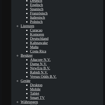
Deutsch
Englisch
Spanisch
Französisch
Italienisch
Polnisch
Lizenzen
Curacao
Komoren
Deutschland
Kahnawake
Malta
Costa Rica
Besitzer
Altacore N.V.
Dama N.V.
NewEra B.V.
Rabidi N.V.
Versus Odds B.V.
Geräte
Desktop
Mobile
Tablet
Smart TV
Währungen