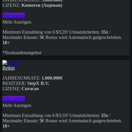
LIZENZ:
Komoren (Anjouan)
Jetzt spielen
Mehr Anzeigen
Minimum Einzahlung von €/$/£20! Umsatzkriterien:
35x
/
Maximaler Einsatz:
5€
Bonus wird Automatisch gutgeschrieben.
18+
*Neukundenangebot
Betkin
JAHRESUMSATZ:
1.000.000€
BESITZER:
StepX B.V.
LIZENZ:
Curacao
Jetzt spielen
Mehr Anzeigen
Minimum Einzahlung von €/$/£10! Umsatzkriterien:
35x
/
Maximaler Einsatz:
5€
Bonus wird Automatisch gutgeschrieben.
18+