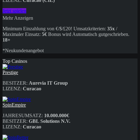
LIZENZ:
Curacao (CIL)
Jetzt spielen
Mehr Anzeigen
Minimum Einzahlung von €/$/£20! Umsatzkriterien:
35x
/
Maximaler Einsatz:
5€
Bonus wird Automatisch gutgeschrieben.
18+
*Neukundenangebot
Top Casinos
Prestige
BESITZER:
Aurevia IT Group
LIZENZ:
Curacao
SpinEmpire
JAHRESUMSATZ:
10.000.000€
BESITZER:
GBL Solutions N.V.
LIZENZ:
Curacao