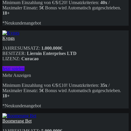
Minimum Einzahlung von €/$/£20! Umsatzkriterien:
40x
/
Maximaler Einsatz:
5€
Bonus wird Automatisch gutgeschrieben.
18+
*Neukundenangebot
Kyngs
JAHRESUMSATZ:
1.000.000€
BESITZER:
Liernin Enterprises LTD
LIZENZ:
Curacao
Jetzt spielen
Mehr Anzeigen
Minimum Einzahlung von €/$/£10! Umsatzkriterien:
35x
/
Maximaler Einsatz:
5€
Bonus wird Automatisch gutgeschrieben.
18+
*Neukundenangebot
Boomerang Bet
JAHRESUMSATZ:
5.000.000€