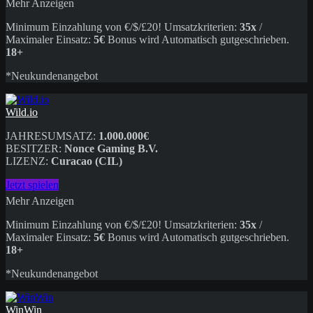
Mehr Anzeigen
Minimum Einzahlung von €/$/£20! Umsatzkriterien:
35x
/
Maximaler Einsatz:
5€
Bonus wird Automatisch gutgeschrieben.
18+
*Neukundenangebot
Wild.io
JAHRESUMSATZ:
1.000.000€
BESITZER:
Nonce Gaming B.V.
LIZENZ:
Curacao (CIL)
Jetzt spielen
Mehr Anzeigen
Minimum Einzahlung von €/$/£20! Umsatzkriterien:
35x
/
Maximaler Einsatz:
5€
Bonus wird Automatisch gutgeschrieben.
18+
*Neukundenangebot
WinWin