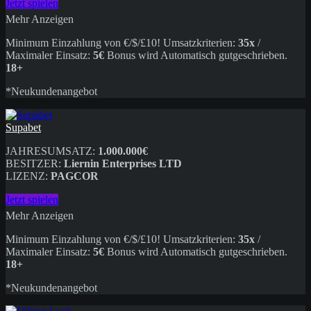
Jetzt spielen
Mehr Anzeigen
Minimum Einzahlung von €/$/£10! Umsatzkriterien:
35x
/
Maximaler Einsatz:
5€
Bonus wird Automatisch gutgeschrieben.
18+
*Neukundenangebot
Supabet
JAHRESUMSATZ:
1.000.000€
BESITZER:
Liernin Enterprises LTD
LIZENZ:
PAGCOR
Jetzt spielen
Mehr Anzeigen
Minimum Einzahlung von €/$/£10! Umsatzkriterien:
35x
/
Maximaler Einsatz:
5€
Bonus wird Automatisch gutgeschrieben.
18+
*Neukundenangebot