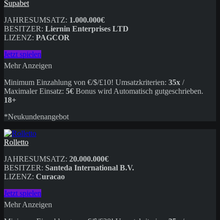
Supabet
JAHRESUMSATZ:
1.000.000€
BESITZER:
Liernin Enterprises LTD
LIZENZ:
PAGCOR
Jetzt spielen
Mehr Anzeigen
Minimum Einzahlung von €/$/£10! Umsatzkriterien:
35x
/
Maximaler Einsatz:
5€
Bonus wird Automatisch gutgeschrieben.
18+
*Neukundenangebot
Rolletto
JAHRESUMSATZ:
20.000.000€
BESITZER:
Santeda International B.V.
LIZENZ:
Curacao
Jetzt spielen
Mehr Anzeigen