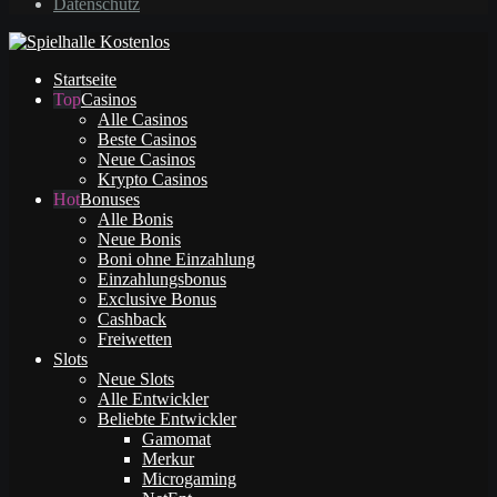
Datenschutz
Startseite
Casinos
Alle Casinos
Beste Casinos
Neue Casinos
Krypto Casinos
Bonuses
Alle Bonis
Neue Bonis
Boni ohne Einzahlung
Einzahlungsbonus
Exclusive Bonus
Cashback
Freiwetten
Slots
Neue Slots
Alle Entwickler
Beliebte Entwickler
Gamomat
Merkur
Microgaming