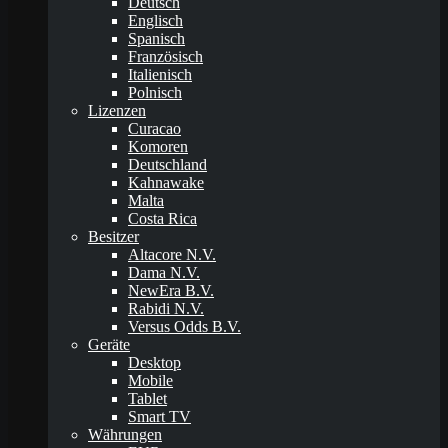
Deutsch
Englisch
Spanisch
Französisch
Italienisch
Polnisch
Lizenzen
Curacao
Komoren
Deutschland
Kahnawake
Malta
Costa Rica
Besitzer
Altacore N.V.
Dama N.V.
NewEra B.V.
Rabidi N.V.
Versus Odds B.V.
Geräte
Desktop
Mobile
Tablet
Smart TV
Währungen