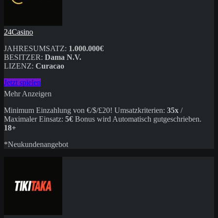
24Casino
JAHRESUMSATZ:
1.000.000€
BESITZER:
Dama N.V.
LIZENZ:
Curacao
Jetzt spielen
Mehr Anzeigen
Minimum Einzahlung von €/$/£20! Umsatzkriterien:
35x
/
Maximaler Einsatz:
5€
Bonus wird Automatisch gutgeschrieben.
18+
*Neukundenangebot