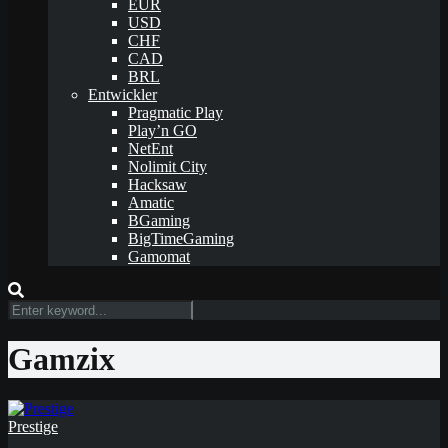
EUR
USD
CHF
CAD
BRL
Entwickler
Pragmatic Play
Play’n GO
NetEnt
Nolimit City
Hacksaw
Amatic
BGaming
BigTimeGaming
Gamomat
Gamzix
Prestige