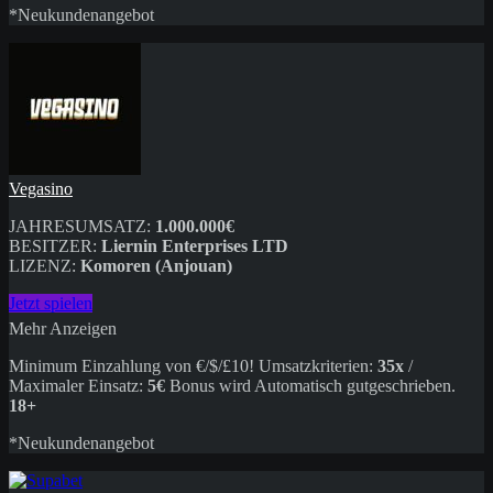
*Neukundenangebot
Vegasino
JAHRESUMSATZ:
1.000.000€
BESITZER:
Liernin Enterprises LTD
LIZENZ:
Komoren (Anjouan)
Jetzt spielen
Mehr Anzeigen
Minimum Einzahlung von €/$/£10! Umsatzkriterien:
35x
/
Maximaler Einsatz:
5€
Bonus wird Automatisch gutgeschrieben.
18+
*Neukundenangebot