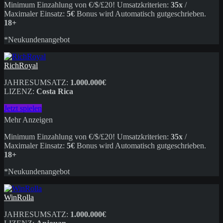
Minimum Einzahlung von €/$/£20! Umsatzkriterien:
35x
/
Maximaler Einsatz:
5€
Bonus wird Automatisch gutgeschrieben.
18+
*Neukundenangebot
RichRoyal
JAHRESUMSATZ:
1.000.000€
LIZENZ:
Costa Rica
Jetzt spielen
Mehr Anzeigen
Minimum Einzahlung von €/$/£20! Umsatzkriterien:
35x
/
Maximaler Einsatz:
5€
Bonus wird Automatisch gutgeschrieben.
18+
*Neukundenangebot
WinRolla
JAHRESUMSATZ:
1.000.000€