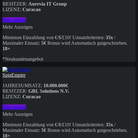
BESITZER:
Aurevia IT Group
LIZENZ:
Curacao
Jetzt spielen
Mehr Anzeigen
Minimum Einzahlung von €/$/£10! Umsatzkriterien:
35x
/
Maximaler Einsatz:
5€
Bonus wird Automatisch gutgeschrieben.
18+
*Neukundenangebot
SpinEmpire
JAHRESUMSATZ:
10.000.000€
BESITZER:
GBL Solutions N.V.
LIZENZ:
Curacao
Jetzt spielen
Mehr Anzeigen
Minimum Einzahlung von €/$/£10! Umsatzkriterien:
35x
/
Maximaler Einsatz:
5€
Bonus wird Automatisch gutgeschrieben.
18+