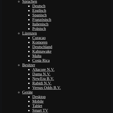
Sprachen
Deutsch
Englisch
Spanisch
Französisch
Italienisch
Polnisch
Lizenzen
Curacao
Komoren
Deutschland
Kahnawake
Malta
Costa Rica
Besitzer
Altacore N.V.
Dama N.V.
NewEra B.V.
Rabidi N.V.
Versus Odds B.V.
Geräte
Desktop
Mobile
Tablet
Smart TV