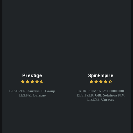
Save my name, email, and website in this
browser for the next time I comment.
Prestige
SpinEmpire
BESITZER:
Aurevia IT Group
JAHRESUMSATZ:
10.000.000€
LIZENZ:
Curacao
BESITZER:
GBL Solutions N.V.
LIZENZ:
Curacao