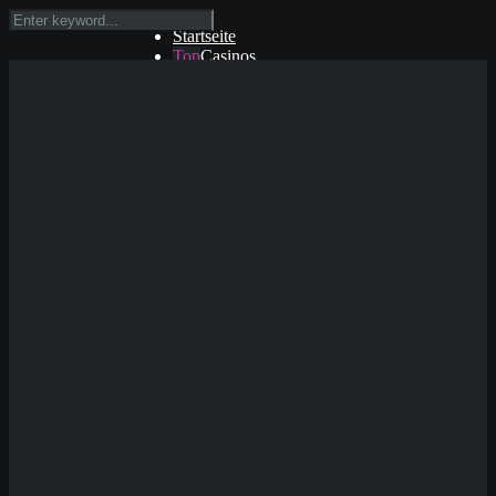
Startseite
Casinos
Alle Casinos
Beste Casinos
Neue Casinos
Krypto Casinos
Bonuses
Alle Bonis
Neue Bonis
Boni ohne Einzahlung
Einzahlungsbonus
Exclusive Bonus
Cashback
Freiwetten
Slots
Neue Slots
Alle Entwickler
Beliebte Entwickler
Gamomat
Merkur
Microgaming
NetEnt
NoLimit
Play’n GO