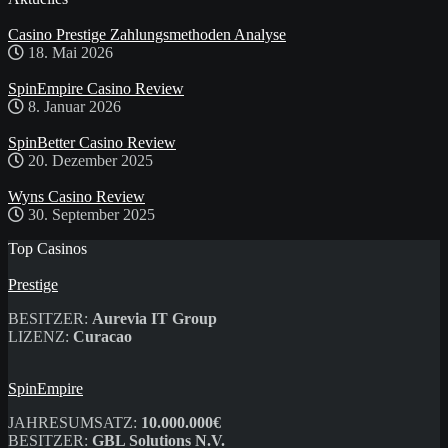
Casino Prestige Zahlungsmethoden Analyse
18. Mai 2026
SpinEmpire Casino Review
8. Januar 2026
SpinBetter Casino Review
20. Dezember 2025
Wyns Casino Review
30. September 2025
Top Casinos
Prestige
BESITZER:
Aurevia IT Group
LIZENZ:
Curacao
SpinEmpire
JAHRESUMSATZ:
10.000.000€
BESITZER:
GBL Solutions N.V.