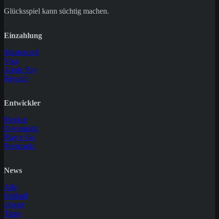
Glücksspiel kann süchtig machen.
Einzahlung
Mastercard
Visa
Apple Pay
Paysafe
Entwickler
Merkur
Novomatic
Play'n Go
Pragmatic
News
Alle
Fußball
eSport
Tipps