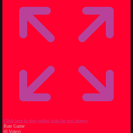
Click here to play online slots for real money.
Rate Game
(
0
Votes)