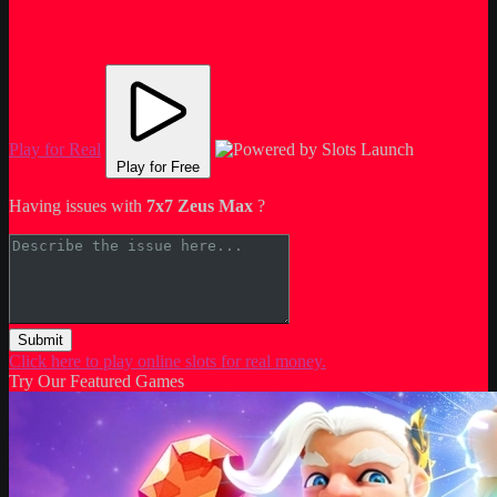
Play for Real
Play for Free
Having issues with
7x7 Zeus Max
?
Submit
Click here to play online slots for real money.
Try Our Featured Games