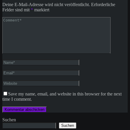
Deine E-Mail-Adresse wird nicht veröffentlicht.
Erforderliche
Felder sind mit
*
markiert
Save my name, email, and website in this browser for the next
time I comment.
Suchen
Suchen