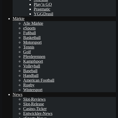
Play’n GO
Pragmatic
YGGDrasil
Märkte
Alle Märkte
eSports
Fußball
Basketball
Motorsport
Tennis
Golf
Pferderennen
Kampfsport
Volleyball
Baseball
Handball
American Football
Rugby
Wintersport
News
Slot-Reviews
Slot-Release
Casino-Ticker
Entwickler-News