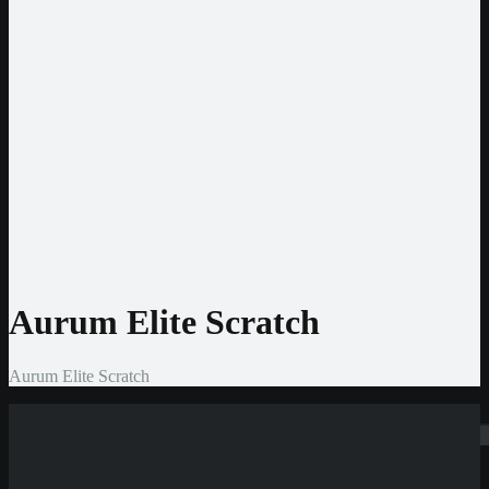
USD
CHF
CAD
BRL
Entwickler
Pragmatic Play
Play’n GO
NetEnt
Nolimit City
Hacksaw
Amatic
BGaming
BigTimeGaming
Gamomat
Aurum Elite Scratch
Aurum Elite Scratch
Suchen