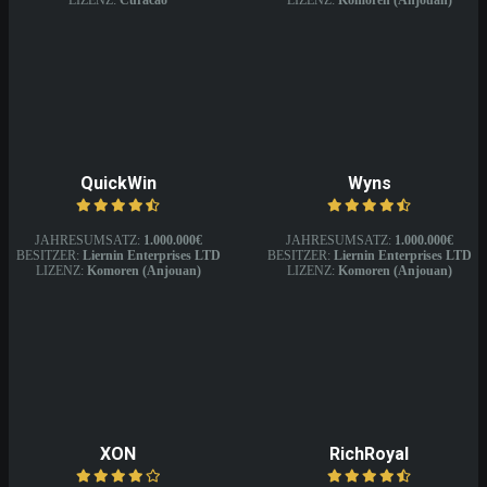
LIZENZ:
Curacao
LIZENZ:
Komoren (Anjouan)
QuickWin
Wyns
JAHRESUMSATZ:
1.000.000€
JAHRESUMSATZ:
1.000.000€
BESITZER:
Liernin Enterprises LTD
BESITZER:
Liernin Enterprises LTD
LIZENZ:
Komoren (Anjouan)
LIZENZ:
Komoren (Anjouan)
XON
RichRoyal