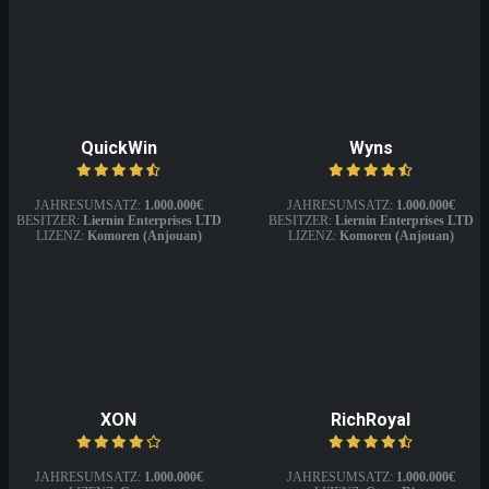
QuickWin
Wyns
JAHRESUMSATZ:
1.000.000€
JAHRESUMSATZ:
1.000.000€
BESITZER:
Liernin Enterprises LTD
BESITZER:
Liernin Enterprises LTD
LIZENZ:
Komoren (Anjouan)
LIZENZ:
Komoren (Anjouan)
XON
RichRoyal
JAHRESUMSATZ:
1.000.000€
JAHRESUMSATZ:
1.000.000€