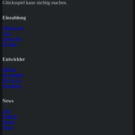
Glücksspiel kann süchtig machen.
Einzahlung
Mastercard
Visa
Apple Pay
Paysafe
Entwickler
Merkur
Novomatic
Play'n Go
Pragmatic
News
Alle
Fußball
eSport
Tipps