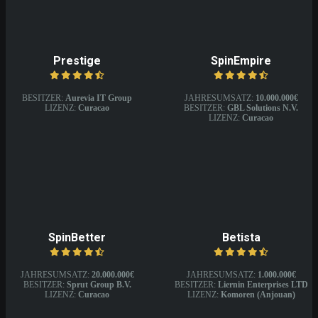
Prestige
SpinEmpire
BESITZER:
Aurevia IT Group
JAHRESUMSATZ:
10.000.000€
LIZENZ:
Curacao
BESITZER:
GBL Solutions N.V.
LIZENZ:
Curacao
SpinBetter
Betista
JAHRESUMSATZ:
20.000.000€
JAHRESUMSATZ:
1.000.000€
BESITZER:
Sprut Group B.V.
BESITZER:
Liernin Enterprises LTD
LIZENZ:
Curacao
LIZENZ:
Komoren (Anjouan)