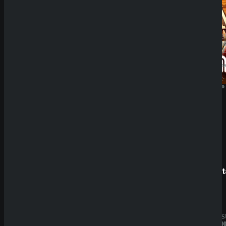
BESITZER:
JAHRES
Aurevia
10.000.0
IT
BESITZE
Group
GBL
LIZENZ:
Solution
Curacao
N.V.
LIZENZ:
Curacao
SpinBetter
Betist
JAHRESUMSATZ:
JAHRES
20.000.000€
1.000.00