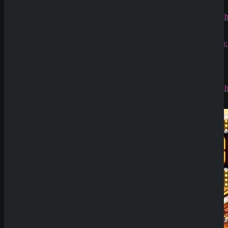
rami
zu
CryptoRus
TT
zu
Kryptosino:
300% bis
zu 600€
Jens
zu
CryptoRush
200% bis
zu 2.500€
Neue Casinos
Prestige
SpinE