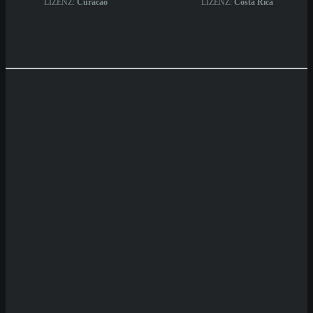
LIZENZ:
Curacao
LIZENZ:
Costa Rica