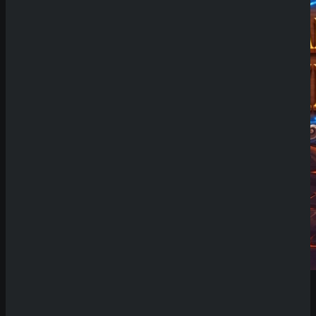
Try Demo
Schreibe einen Kommentar