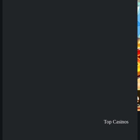
Komoren
Komore
(Anjouan)
(Anjoua
Aktuelles
Casino Prestige
Zahlungsmethoden
Analyse
18. Mai 2026
SpinEmpire Casino
Review
8. Januar 2026
SpinBetter Casino
Review
20. Dezember
2025
Wyns Casino Revie
30. September
Try Demo
2025
Top Casinos