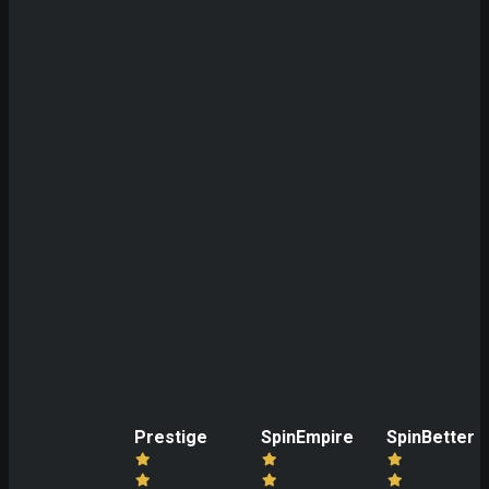
markiert
Save my name, email, and website in this
browser for the next time I comment.
Prestige
SpinEmpire
SpinBetter