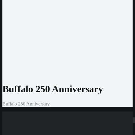
USD
CHF
CAD
BRL
Entwickler
Pragmatic Play
Play’n GO
NetEnt
Nolimit City
Hacksaw
Amatic
BGaming
BigTimeGaming
Gamomat
Buffalo 250 Anniversary
Buffalo 250 Anniversary
Suchen
Aktuelle