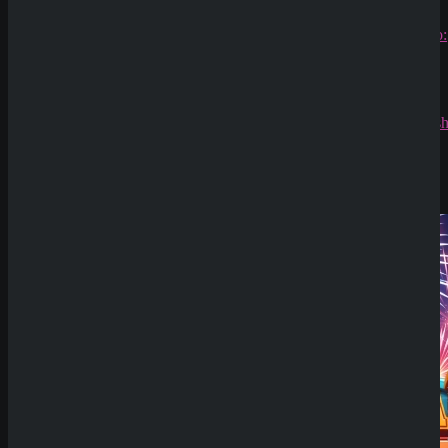
TT
zu
Kryptosino:
300% bis
zu 600€
Jens
zu
CryptoRush
200% bis
zu 2.500€
Neue Casinos