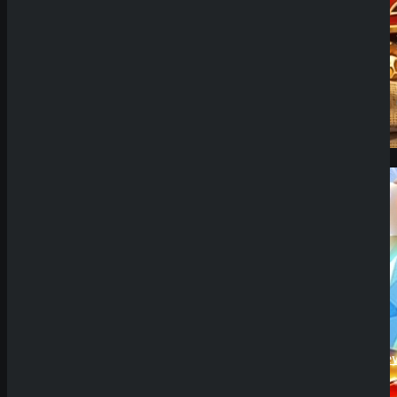
Try Demo
Aktuelles
Casino Prestige
Zahlungsmethoden
Analyse
18. Mai 2026
SpinEmpire Casino
Review
8. Januar 2026
SpinBetter Casino
Review
20. Dezember
2025
Wyns Casino Revie
30. September
2025