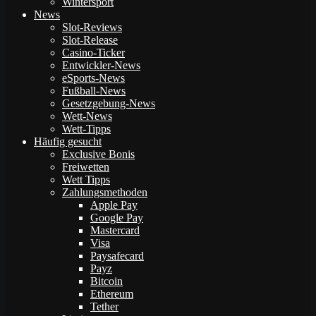
Wintersport
News
Slot-Reviews
Slot-Release
Casino-Ticker
Entwickler-News
eSports-News
Fußball-News
Gesetzgebung-News
Wett-News
Wett-Tipps
Häufig gesucht
Exclusive Bonis
Freiwetten
Wett Tipps
Zahlungsmethoden
Apple Pay
Google Pay
Mastercard
Visa
Paysafecard
Payz
Bitcoin
Ethereum
Tether