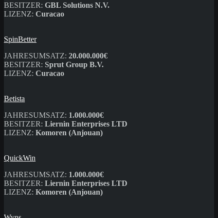
BESITZER:
GBL Solutions N.V.
LIZENZ:
Curacao
SpinBetter
JAHRESUMSATZ:
20.000.000€
BESITZER:
Sprut Group B.V.
LIZENZ:
Curacao
Betista
JAHRESUMSATZ:
1.000.000€
BESITZER:
Liernin Enterprises LTD
LIZENZ:
Komoren (Anjouan)
QuickWin
JAHRESUMSATZ:
1.000.000€
BESITZER:
Liernin Enterprises LTD
LIZENZ:
Komoren (Anjouan)
Wyns