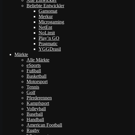
Alle Entwickler
Beliebte Entwickler
Gamomat
Merkur
Microgaming
NetEnt
NoLimit
Play’n GO
Pragmatic
YGGDrasil
Märkte
Alle Märkte
eSports
Fußball
Basketball
Motorsport
Tennis
Golf
Pferderennen
Kampfsport
Volleyball
Baseball
Handball
American Football
Rugby