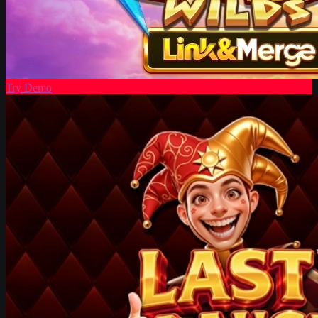
Try Demo