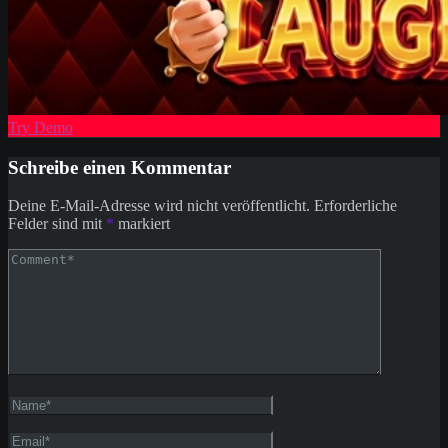
Try Demo
Schreibe einen Kommentar
Deine E-Mail-Adresse wird nicht veröffentlicht.
Erforderliche
Felder sind mit
*
markiert