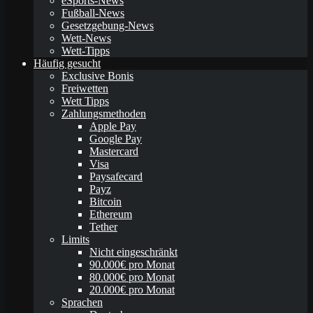
eSports-News
Fußball-News
Gesetzgebung-News
Wett-News
Wett-Tipps
Häufig gesucht
Exclusive Bonis
Freiwetten
Wett Tipps
Zahlungsmethoden
Apple Pay
Google Pay
Mastercard
Visa
Paysafecard
Payz
Bitcoin
Ethereum
Tether
Limits
Nicht eingeschränkt
90.000€ pro Monat
80.000€ pro Monat
20.000€ pro Monat
Sprachen