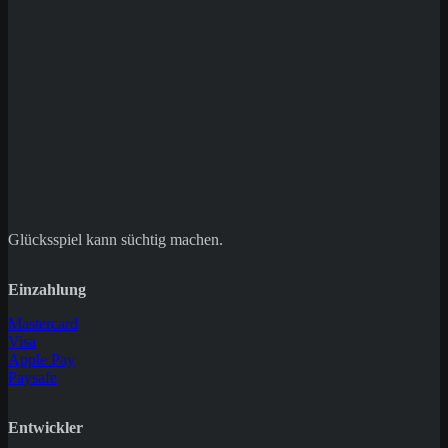
Glücksspiel kann süchtig machen.
Einzahlung
Mastercard
Visa
Apple Pay
Paysafe
Entwickler