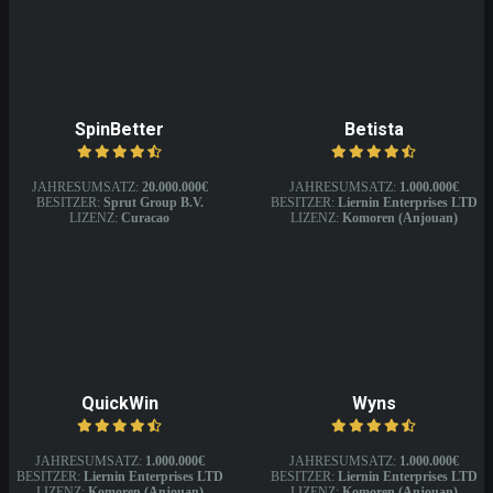
SpinBetter
Betista
JAHRESUMSATZ:
20.000.000€
JAHRESUMSATZ:
1.000.000€
BESITZER:
Sprut Group B.V.
BESITZER:
Liernin Enterprises LTD
LIZENZ:
Curacao
LIZENZ:
Komoren (Anjouan)
QuickWin
Wyns
JAHRESUMSATZ:
1.000.000€
JAHRESUMSATZ:
1.000.000€
BESITZER:
Liernin Enterprises LTD
BESITZER:
Liernin Enterprises LTD
LIZENZ:
Komoren (Anjouan)
LIZENZ:
Komoren (Anjouan)