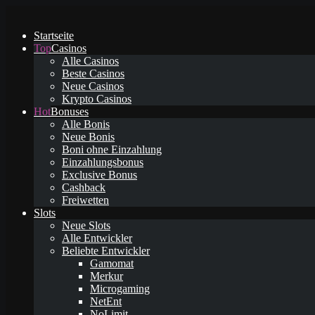
Startseite
Casinos
Alle Casinos
Beste Casinos
Neue Casinos
Krypto Casinos
Bonuses
Alle Bonis
Neue Bonis
Boni ohne Einzahlung
Einzahlungsbonus
Exclusive Bonus
Cashback
Freiwetten
Slots
Neue Slots
Alle Entwickler
Beliebte Entwickler
Gamomat
Merkur
Microgaming
NetEnt
NoLimit