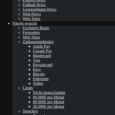
eSports-News
Fußball-News
Gesetzgebung-News
Wett-News
Wett-Tipps
Häufig gesucht
Exclusive Bonis
Freiwetten
Wett Tipps
Zahlungsmethoden
Apple Pay
Google Pay
Mastercard
Visa
Paysafecard
Payz
Bitcoin
Ethereum
Tether
Limits
Nicht eingeschränkt
90.000€ pro Monat
80.000€ pro Monat
20.000€ pro Monat
Sprachen