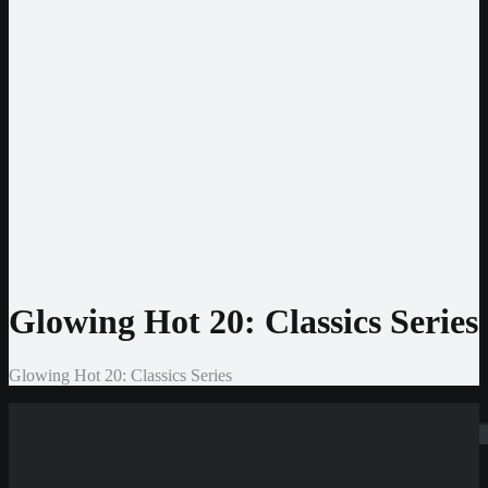
USD
CHF
CAD
BRL
Entwickler
Pragmatic Play
Play’n GO
NetEnt
Nolimit City
Hacksaw
Amatic
BGaming
BigTimeGaming
Gamomat
Glowing Hot 20: Classics Series
Glowing Hot 20: Classics Series
Suchen