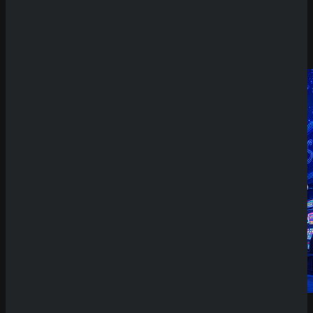
Try Demo
Try Demo