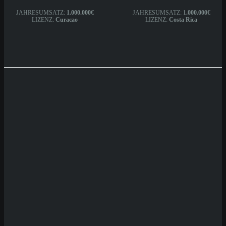
JAHRESUMSATZ:
1.000.000€
JAHRESUMSATZ:
1.000.000€
LIZENZ:
Curacao
LIZENZ:
Costa Rica