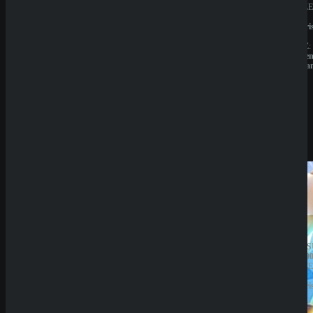
BESITZER:
BESITZE
Sprut
Liernin
Group
Enterpri
Having issues with
Glowing Hot 20: Classics
B.V.
LTD
Series
?
LIZENZ:
LIZENZ:
Curacao
Komore
(Anjoua
Submit
Click here to play online slots for real money.
Try Our Featured Games
QuickWin
Wyns
JAHRESUMSATZ:
JAHRES
1.000.000€
1.000.00
BESITZER:
BESITZE
Liernin
Liernin
Enterprises
Enterpri
LTD
LTD
LIZENZ:
LIZENZ: