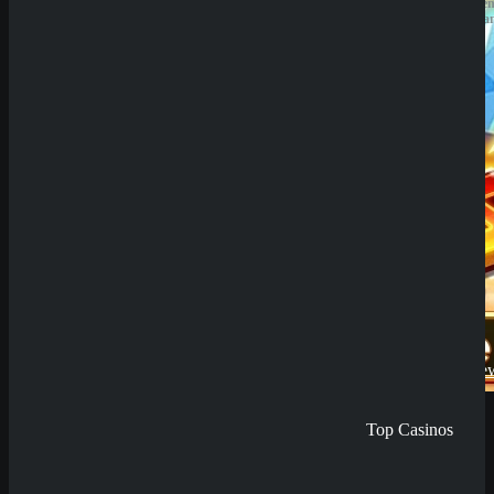
Komoren
Komore
(Anjouan)
(Anjoua
Aktuelles
Casino Prestige
Zahlungsmethoden
Analyse
18. Mai 2026
SpinEmpire Casino
Review
8. Januar 2026
SpinBetter Casino
Review
20. Dezember
2025
Wyns Casino Revie
30. September
Try Demo
2025
Top Casinos