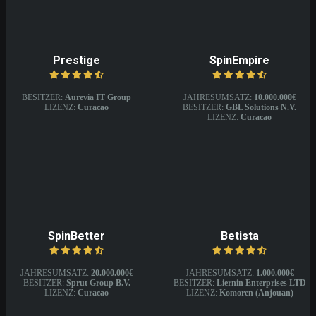
Prestige
SpinEmpire
BESITZER:
Aurevia IT Group
JAHRESUMSATZ:
10.000.000€
LIZENZ:
Curacao
BESITZER:
GBL Solutions N.V.
LIZENZ:
Curacao
SpinBetter
Betista
JAHRESUMSATZ:
20.000.000€
JAHRESUMSATZ:
1.000.000€
BESITZER:
Sprut Group B.V.
BESITZER:
Liernin Enterprises LTD
LIZENZ:
Curacao
LIZENZ:
Komoren (Anjouan)