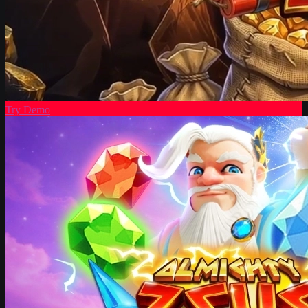
Try Demo