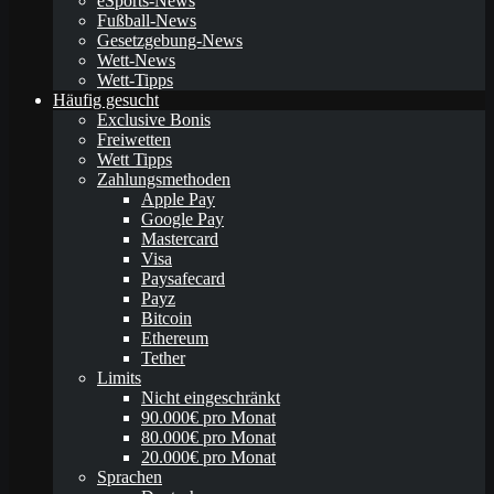
eSports-News
Fußball-News
Gesetzgebung-News
Wett-News
Wett-Tipps
Häufig gesucht
Exclusive Bonis
Freiwetten
Wett Tipps
Zahlungsmethoden
Apple Pay
Google Pay
Mastercard
Visa
Paysafecard
Payz
Bitcoin
Ethereum
Tether
Limits
Nicht eingeschränkt
90.000€ pro Monat
80.000€ pro Monat
20.000€ pro Monat
Sprachen