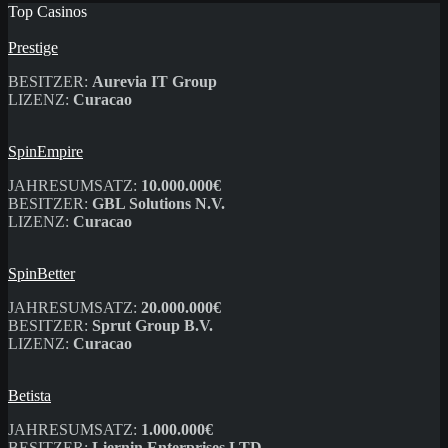
Top Casinos
Prestige
BESITZER:
Aurevia IT Group
LIZENZ:
Curacao
SpinEmpire
JAHRESUMSATZ:
10.000.000€
BESITZER:
GBL Solutions N.V.
LIZENZ:
Curacao
SpinBetter
JAHRESUMSATZ:
20.000.000€
BESITZER:
Sprut Group B.V.
LIZENZ:
Curacao
Betista
JAHRESUMSATZ:
1.000.000€
BESITZER:
Liernin Enterprises LTD