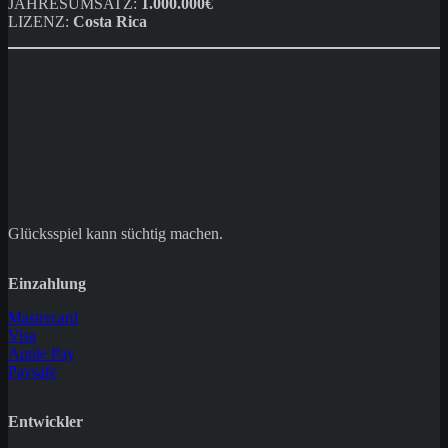
JAHRESUMSATZ:
1.000.000€
LIZENZ:
Costa Rica
Glücksspiel kann süchtig machen.
Einzahlung
Mastercard
Visa
Apple Pay
Paysafe
Entwickler