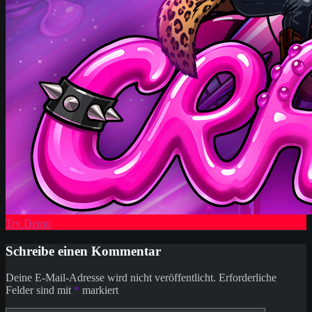
Try Demo
Schreibe einen Kommentar
Deine E-Mail-Adresse wird nicht veröffentlicht.
Erforderliche
Felder sind mit
*
markiert