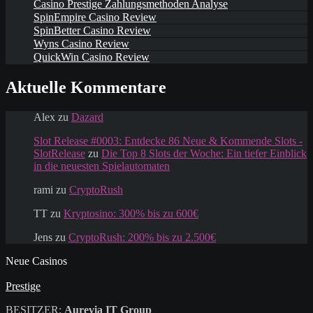
Casino Prestige Zahlungsmethoden Analyse
SpinEmpire Casino Review
SpinBetter Casino Review
Wyns Casino Review
QuickWin Casino Review
Aktuelle Kommentare
Alex
zu
Dazard
Slot Release #0003: Entdecke 86 Neue & Kommende Slots -
SlotRelease
zu
Die Top 8 Slots der Woche: Ein tiefer Einblick
in die neuesten Spielautomaten
rami
zu
CryptoRush
TT
zu
Kryptosino: 300% bis zu 600€
Jens
zu
CryptoRush: 200% bis zu 2.500€
Neue Casinos
Prestige
BESITZER:
Aurevia IT Group