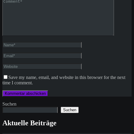
Save my name, email, and website in this browser for the next
time I comment.
Suchen
Suchen
Aktuelle Beiträge