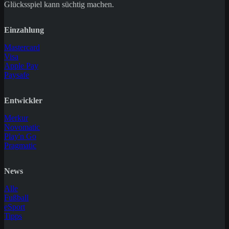
Glücksspiel kann süchtig machen.
Einzahlung
Mastercard
Visa
Apple Pay
Paysafe
Entwickler
Merkur
Novomatic
Play'n Go
Pragmatic
News
Alle
Fußball
eSport
Tipps