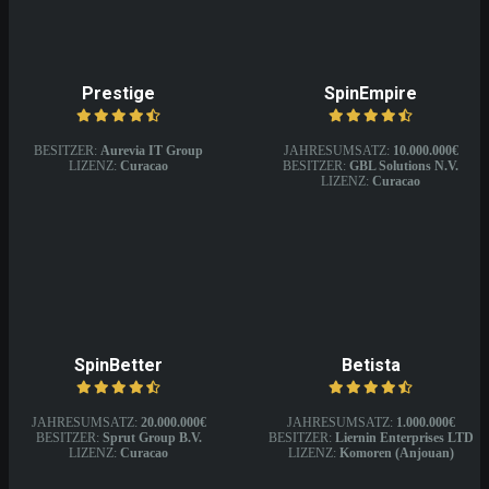
Prestige
SpinEmpire
BESITZER:
Aurevia IT Group
JAHRESUMSATZ:
10.000.000€
LIZENZ:
Curacao
BESITZER:
GBL Solutions N.V.
LIZENZ:
Curacao
SpinBetter
Betista
JAHRESUMSATZ:
20.000.000€
JAHRESUMSATZ:
1.000.000€
BESITZER:
Sprut Group B.V.
BESITZER:
Liernin Enterprises LTD
LIZENZ:
Curacao
LIZENZ:
Komoren (Anjouan)