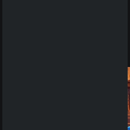
Try Demo