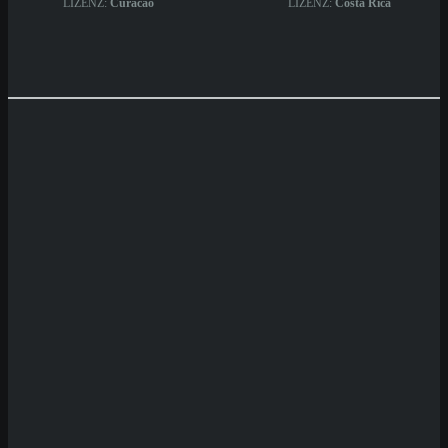
LIZENZ:
Curacao
LIZENZ:
Costa Rica