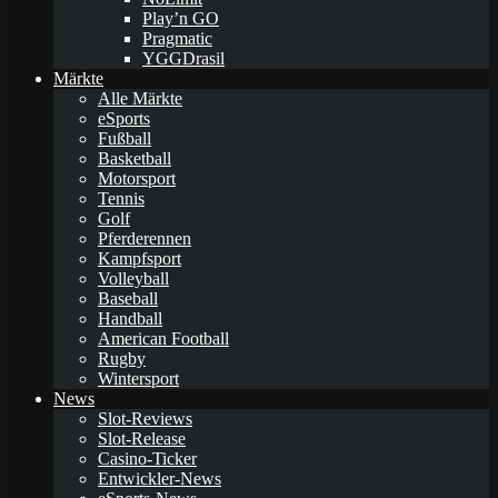
Play’n GO
Pragmatic
YGGDrasil
Märkte
Alle Märkte
eSports
Fußball
Basketball
Motorsport
Tennis
Golf
Pferderennen
Kampfsport
Volleyball
Baseball
Handball
American Football
Rugby
Wintersport
News
Slot-Reviews
Slot-Release
Casino-Ticker
Entwickler-News