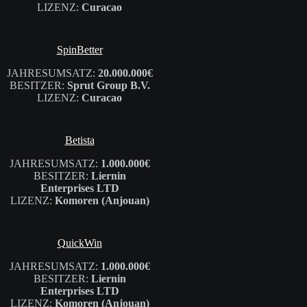
LIZENZ:
Curacao
SpinBetter
JAHRESUMSATZ:
20.000.000€
BESITZER:
Sprut Group B.V.
LIZENZ:
Curacao
Betista
JAHRESUMSATZ:
1.000.000€
BESITZER:
Liernin
Enterprises LTD
LIZENZ:
Komoren (Anjouan)
QuickWin
JAHRESUMSATZ:
1.000.000€
BESITZER:
Liernin
Enterprises LTD
LIZENZ:
Komoren (Anjouan)