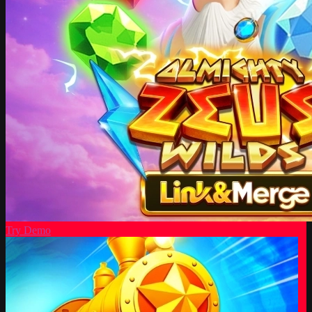
Try Demo