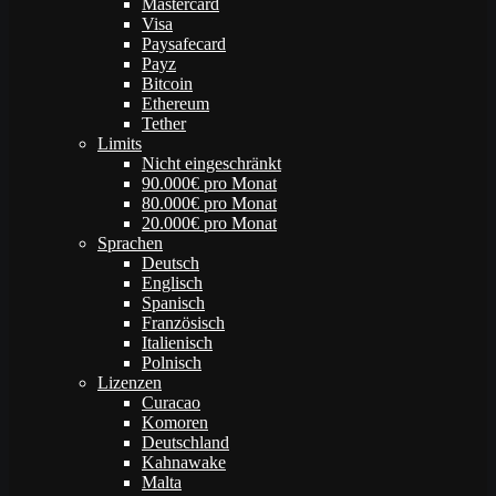
Mastercard
Visa
Paysafecard
Payz
Bitcoin
Ethereum
Tether
Limits
Nicht eingeschränkt
90.000€ pro Monat
80.000€ pro Monat
20.000€ pro Monat
Sprachen
Deutsch
Englisch
Spanisch
Französisch
Italienisch
Polnisch
Lizenzen
Curacao
Komoren
Deutschland
Kahnawake
Malta