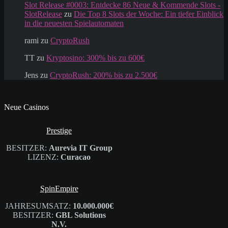
Slot Release #0003: Entdecke 86 Neue & Kommende Slots -
SlotRelease
zu
Die Top 8 Slots der Woche: Ein tiefer Einblick
in die neuesten Spielautomaten
rami
zu
CryptoRush
TT
zu
Kryptosino: 300% bis zu 600€
Jens
zu
CryptoRush: 200% bis zu 2.500€
Neue Casinos
Prestige
BESITZER:
Aurevia IT Group
LIZENZ:
Curacao
SpinEmpire
JAHRESUMSATZ:
10.000.000€
BESITZER:
GBL Solutions
N.V.