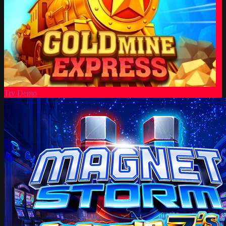
Try Demo