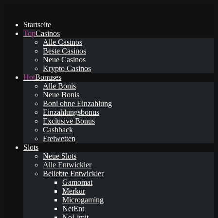
Startseite
Casinos
Alle Casinos
Beste Casinos
Neue Casinos
Krypto Casinos
Bonuses
Alle Bonis
Neue Bonis
Boni ohne Einzahlung
Einzahlungsbonus
Exclusive Bonus
Cashback
Freiwetten
Slots
Neue Slots
Alle Entwickler
Beliebte Entwickler
Gamomat
Merkur
Microgaming
NetEnt
NoLimit