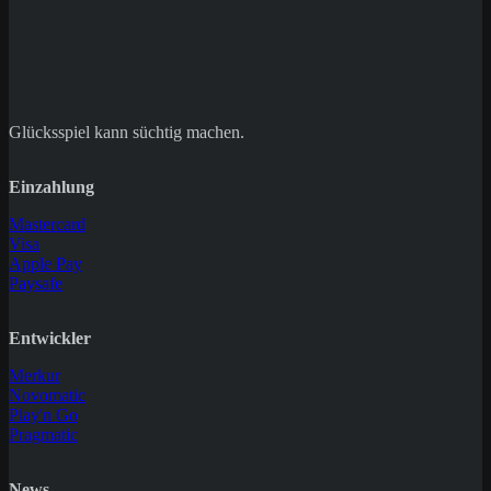
Glücksspiel kann süchtig machen.
Einzahlung
Mastercard
Visa
Apple Pay
Paysafe
Entwickler
Merkur
Novomatic
Play'n Go
Pragmatic
News