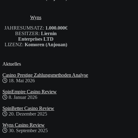
Wyns
JAHRESUMSATZ:
1.000.000€
BESITZER:
Liernin
Enterprises LTD
LIZENZ:
Komoren (Anjouan)
Aktuelles
Casino Prestige Zahlungsmethoden Analyse
18. Mai 2026
SpinEmpire Casino Review
8. Januar 2026
SpinBetter Casino Review
20. Dezember 2025
Wyns Casino Review
30. September 2025