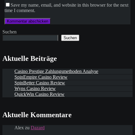
Save my name, email, and website in this browser for the next
time I comment.
Suchen
Suchen
Aktuelle Beiträge
Casino Prestige Zahlungsmethoden Analyse
SpinEmpire Casino Review
SpinBetter Casino Review
Wyns Casino Review
QuickWin Casino Review
Aktuelle Kommentare
Alex
zu
Dazard