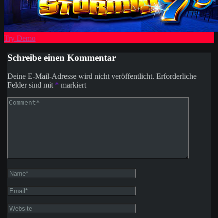
Try Demo
Schreibe einen Kommentar
Deine E-Mail-Adresse wird nicht veröffentlicht.
Erforderliche
Felder sind mit
*
markiert