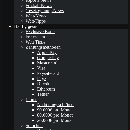
eSports-News
Fußball-News
Gesetzgebung-News
Wett-News
Wett-Tipps
Häufig gesucht
Exclusive Bonis
Freiwetten
Wett Tipps
Zahlungsmethoden
Apple Pay
Google Pay
Mastercard
Visa
Paysafecard
Payz
Bitcoin
Ethereum
Tether
Limits
Nicht eingeschränkt
90.000€ pro Monat
80.000€ pro Monat
20.000€ pro Monat
Sprachen