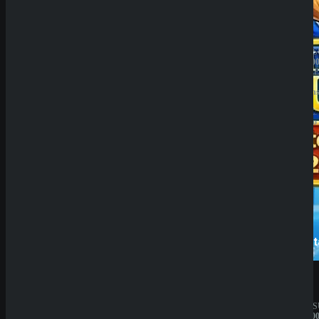
BESITZER:
JAHRES
Aurevia
10.000.0
IT
BESITZE
Group
GBL
LIZENZ:
Solution
Curacao
N.V.
LIZENZ:
Curacao
SpinBetter
Betist
JAHRESUMSATZ:
JAHRES
20.000.000€
1.000.00