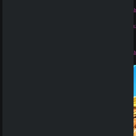
rami
zu
CryptoRus
TT
zu
Kryptosino:
300% bis
zu 600€
Jens
zu
CryptoRush
200% bis
zu 2.500€
Neue Casinos
Prestige
SpinE