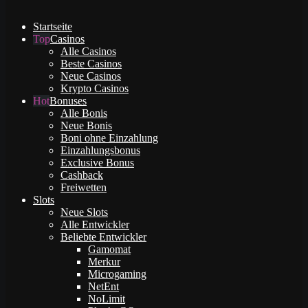
Startseite
Casinos
Alle Casinos
Beste Casinos
Neue Casinos
Krypto Casinos
Bonuses
Alle Bonis
Neue Bonis
Boni ohne Einzahlung
Einzahlungsbonus
Exclusive Bonus
Cashback
Freiwetten
Slots
Neue Slots
Alle Entwickler
Beliebte Entwickler
Gamomat
Merkur
Microgaming
NetEnt
NoLimit