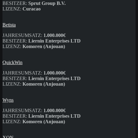
BESITZER:
Sprut Group B.V.
LIZENZ:
Curacao
Betista
JAHRESUMSATZ:
1.000.000€
BESITZER:
Liernin Enterprises LTD
LIZENZ:
Komoren (Anjouan)
QuickWin
JAHRESUMSATZ:
1.000.000€
BESITZER:
Liernin Enterprises LTD
LIZENZ:
Komoren (Anjouan)
Wyns
JAHRESUMSATZ:
1.000.000€
BESITZER:
Liernin Enterprises LTD
LIZENZ:
Komoren (Anjouan)
XON