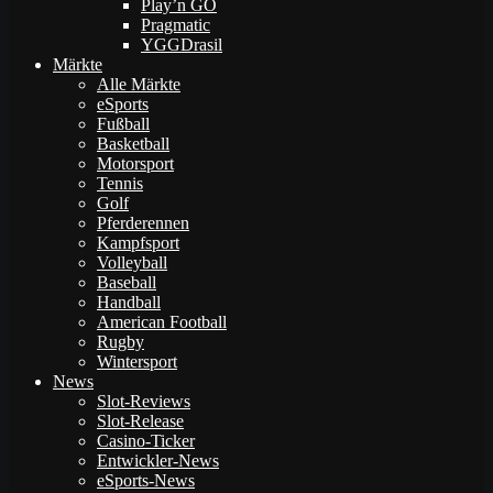
Play’n GO
Pragmatic
YGGDrasil
Märkte
Alle Märkte
eSports
Fußball
Basketball
Motorsport
Tennis
Golf
Pferderennen
Kampfsport
Volleyball
Baseball
Handball
American Football
Rugby
Wintersport
News
Slot-Reviews
Slot-Release
Casino-Ticker
Entwickler-News
eSports-News