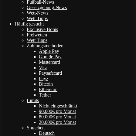
Fußball-News
Gesetzgebung-News
Wett-News
Wett-Tipps
Häufig gesucht
Exclusive Bonis
Freiwetten
Wett Tipps
Zahlungsmethoden
Apple Pay
Google Pay
Mastercard
Visa
Paysafecard
Payz
Bitcoin
Ethereum
Tether
Limits
Nicht eingeschränkt
90.000€ pro Monat
80.000€ pro Monat
20.000€ pro Monat
Sprachen
Deutsch