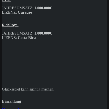
JAHRESUMSATZ:
1.000.000€
LIZENZ:
Curacao
RichRoyal
JAHRESUMSATZ:
1.000.000€
LIZENZ:
Costa Rica
Glücksspiel kann süchtig machen.
Einzahlung