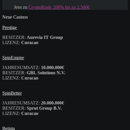
Jens
zu
CryptoRush: 200% bis zu 2.500€
Neue Casinos
Prestige
BESITZER:
Aurevia IT Group
LIZENZ:
Curacao
SpinEmpire
JAHRESUMSATZ:
10.000.000€
BESITZER:
GBL Solutions N.V.
LIZENZ:
Curacao
SpinBetter
JAHRESUMSATZ:
20.000.000€
BESITZER:
Sprut Group B.V.
LIZENZ:
Curacao
Betista