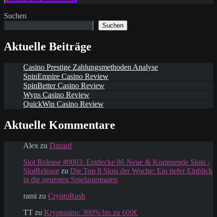
Suchen
Suchen
Aktuelle Beiträge
Casino Prestige Zahlungsmethoden Analyse
SpinEmpire Casino Review
SpinBetter Casino Review
Wyns Casino Review
QuickWin Casino Review
Aktuelle Kommentare
Alex
zu
Dazard
Slot Release #0003: Entdecke 86 Neue & Kommende Slots -
SlotRelease
zu
Die Top 8 Slots der Woche: Ein tiefer Einblick
in die neuesten Spielautomaten
rami
zu
CryptoRush
TT
zu
Kryptosino: 300% bis zu 600€