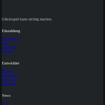
Glücksspiel kann süchtig machen.
Einzahlung
Mastercard
Visa
Apple Pay
Paysafe
Entwickler
Merkur
Novomatic
Play'n Go
Pragmatic
News
Alle