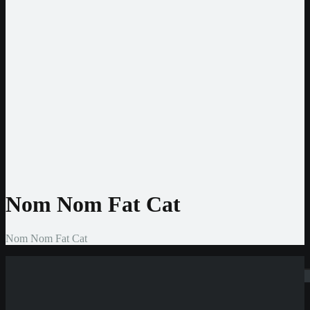
USD
CHF
CAD
BRL
Entwickler
Pragmatic Play
Play’n GO
NetEnt
Nolimit City
Hacksaw
Amatic
BGaming
BigTimeGaming
Gamomat
Nom Nom Fat Cat
Nom Nom Fat Cat
Suchen
Aktuelle