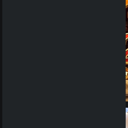
Try Demo