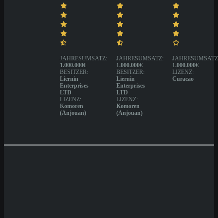
JAHRESUMSATZ:
JAHRESUMSATZ:
JAHRESUMSATZ
1.000.000€
1.000.000€
1.000.000€
BESITZER:
BESITZER:
LIZENZ:
Liernin
Liernin
Curacao
Enterprises
Enterprises
LTD
LTD
LIZENZ:
LIZENZ:
Komoren
Komoren
(Anjouan)
(Anjouan)