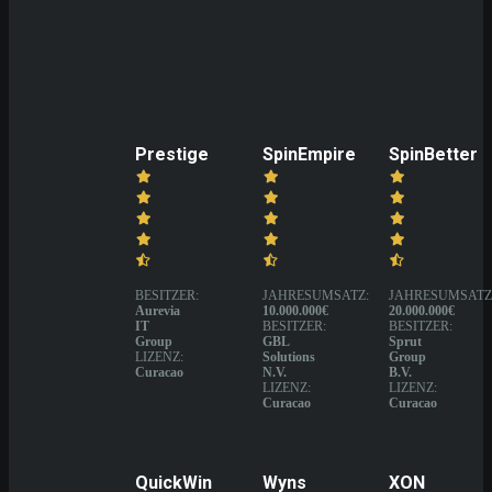
Save my name, email, and website in this
browser for the next time I comment.
Prestige
SpinEmpire
SpinBetter
BESITZER:
JAHRESUMSATZ:
JAHRESUMSATZ
Aurevia
10.000.000€
20.000.000€
IT
BESITZER:
BESITZER:
Group
GBL
Sprut
LIZENZ:
Solutions
Group
Curacao
N.V.
B.V.
LIZENZ:
LIZENZ:
Curacao
Curacao
QuickWin
Wyns
XON