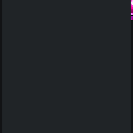
Try Demo
Schreibe einen Kommentar
Deine E-Mail-Adresse wird nicht
veröffentlicht.
Erforderliche Felder sind mit
*
markiert