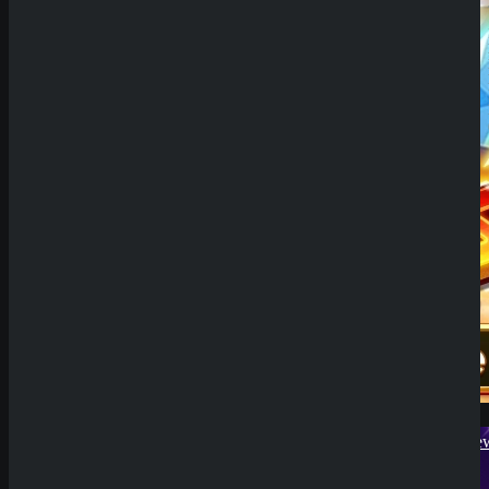
Aktuelles
Casino Prestige
Zahlungsmethoden
Analyse
18. Mai 2026
SpinEmpire Casino
Review
8. Januar 2026
SpinBetter Casino
Review
20. Dezember
Try Demo
2025
Wyns Casino Revie
30. September
2025