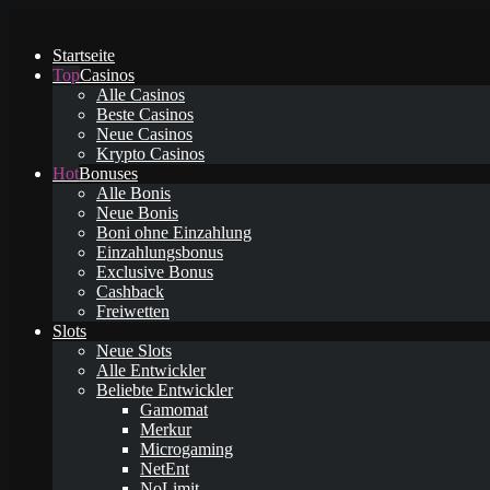
Startseite
Casinos
Alle Casinos
Beste Casinos
Neue Casinos
Krypto Casinos
Bonuses
Alle Bonis
Neue Bonis
Boni ohne Einzahlung
Einzahlungsbonus
Exclusive Bonus
Cashback
Freiwetten
Slots
Neue Slots
Alle Entwickler
Beliebte Entwickler
Gamomat
Merkur
Microgaming
NetEnt
NoLimit