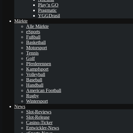
Play’n GO
Pragmatic
YGGDrasil
Märkte
Alle Märkte
eSports
Fußball
Basketball
Motorsport
Tennis
Golf
Pferderennen
Kampfsport
Volleyball
Baseball
Handball
American Football
Rugby
Wintersport
News
Slot-Reviews
Slot-Release
Casino-Ticker
Entwickler-News