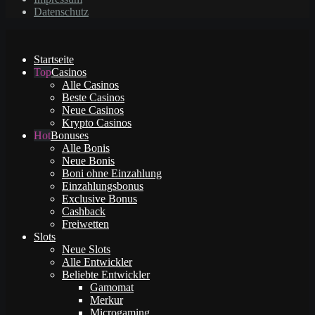
Datenschutz
Startseite
Casinos
Alle Casinos
Beste Casinos
Neue Casinos
Krypto Casinos
Bonuses
Alle Bonis
Neue Bonis
Boni ohne Einzahlung
Einzahlungsbonus
Exclusive Bonus
Cashback
Freiwetten
Slots
Neue Slots
Alle Entwickler
Beliebte Entwickler
Gamomat
Merkur
Microgaming