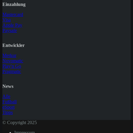
Einzahlung
Mastercard
Visa
Apple Pay
Paysafe
Entwickler
Merkur
Novomatic
Play'n Go
Pragmatic
News
Alle
Fußball
eSport
Tipps
© Copyright 2025
Impressum