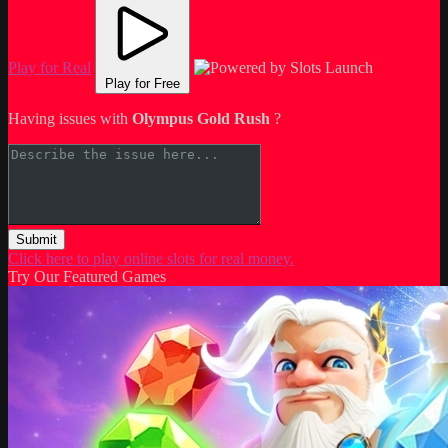
Play for Real
Play for Free
Having issues with
Olympus Gold Rush
?
Submit
Click here to play online slots for real money.
Try Our Featured Games