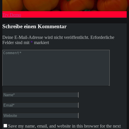
Try Demo
Schreibe einen Kommentar
Deine E-Mail-Adresse wird nicht veröffentlicht.
Erforderliche
Felder sind mit
*
markiert
Save my name, email, and website in this browser for the next