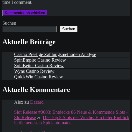
time I comment.
Suchen
Suchen
Aktuelle Beiträge
Casino Prestige Zahlungsmethoden Analyse
SpinEmpire Casino Review
SpinBetter Casino Review
Wyns Casino Review
QuickWin Casino Review
Aktuelle Kommentare
Alex
zu
Dazard
Slot Release #0003: Entdecke 86 Neue & Kommende Slots -
SlotRelease
zu
Die Top 8 Slots der Woche: Ein tiefer Einblick
in die neuesten Spielautomaten