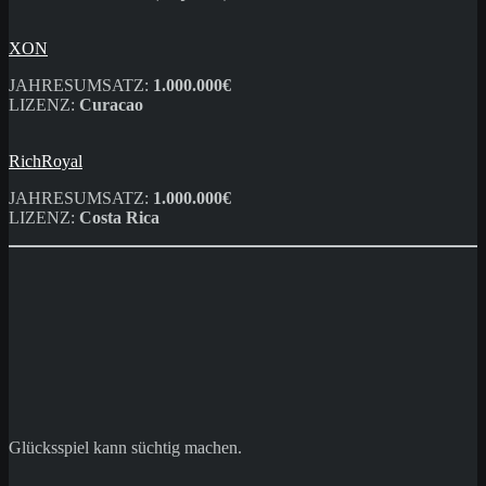
XON
JAHRESUMSATZ:
1.000.000€
LIZENZ:
Curacao
RichRoyal
JAHRESUMSATZ:
1.000.000€
LIZENZ:
Costa Rica
Glücksspiel kann süchtig machen.