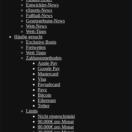
Entwickler-News
eSports-News
Fußball-News
Gesetzgebung-News
Wett-News
Wett-Tipps
Häufig gesucht
Exclusive Bonis
Freiwetten
Wett Tipps
Zahlungsmethoden
Apple Pay
Google Pay
Mastercard
Visa
Paysafecard
Payz
Bitcoin
Ethereum
Tether
Limits
Nicht eingeschränkt
90.000€ pro Monat
80.000€ pro Monat