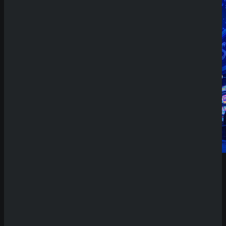
Try Demo
Schreibe einen Kommentar
Deine E-Mail-Adresse wird nicht veröffentlicht.
Erforderliche Felder sind mit
*
markiert