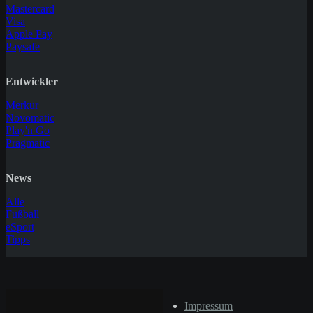
Mastercard
Visa
Apple Pay
Paysafe
Entwickler
Merkur
Novomatic
Play'n Go
Pragmatic
News
Alle
Fußball
eSport
Tipps
© Copyright 2025
Impressum