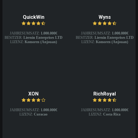
QuickWin
Wyns
JAHRESUMSATZ:
1.000.000€
JAHRESUMSATZ:
1.000.000€
BESITZER:
Liernin Enterprises LTD
BESITZER:
Liernin Enterprises LTD
LIZENZ:
Komoren (Anjouan)
LIZENZ:
Komoren (Anjouan)
XON
RichRoyal
JAHRESUMSATZ:
1.000.000€
JAHRESUMSATZ:
1.000.000€
LIZENZ:
Curacao
LIZENZ:
Costa Rica