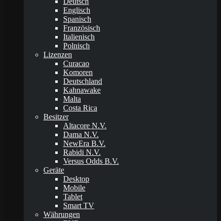
Deutsch
Englisch
Spanisch
Französisch
Italienisch
Polnisch
Lizenzen
Curacao
Komoren
Deutschland
Kahnawake
Malta
Costa Rica
Besitzer
Altacore N.V.
Dama N.V.
NewEra B.V.
Rabidi N.V.
Versus Odds B.V.
Geräte
Desktop
Mobile
Tablet
Smart TV
Währungen