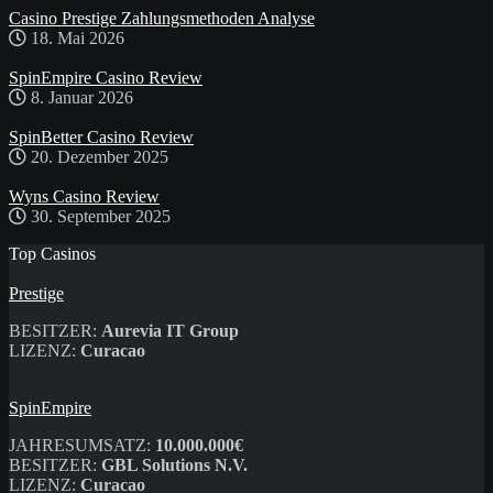
Casino Prestige Zahlungsmethoden Analyse
18. Mai 2026
SpinEmpire Casino Review
8. Januar 2026
SpinBetter Casino Review
20. Dezember 2025
Wyns Casino Review
30. September 2025
Top Casinos
Prestige
BESITZER:
Aurevia IT Group
LIZENZ:
Curacao
SpinEmpire
JAHRESUMSATZ:
10.000.000€
BESITZER:
GBL Solutions N.V.
LIZENZ:
Curacao