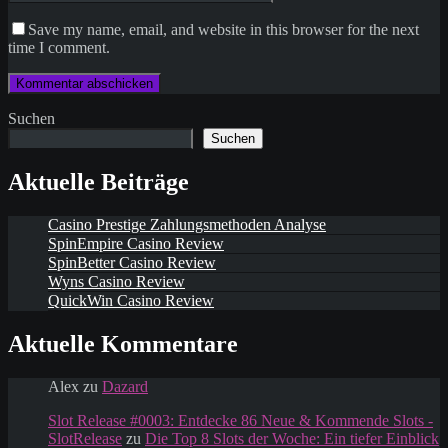
Save my name, email, and website in this browser for the next
time I comment.
Suchen
Suchen
Aktuelle Beiträge
Casino Prestige Zahlungsmethoden Analyse
SpinEmpire Casino Review
SpinBetter Casino Review
Wyns Casino Review
QuickWin Casino Review
Aktuelle Kommentare
Alex
zu
Dazard
Slot Release #0003: Entdecke 86 Neue & Kommende Slots -
SlotRelease
zu
Die Top 8 Slots der Woche: Ein tiefer Einblick