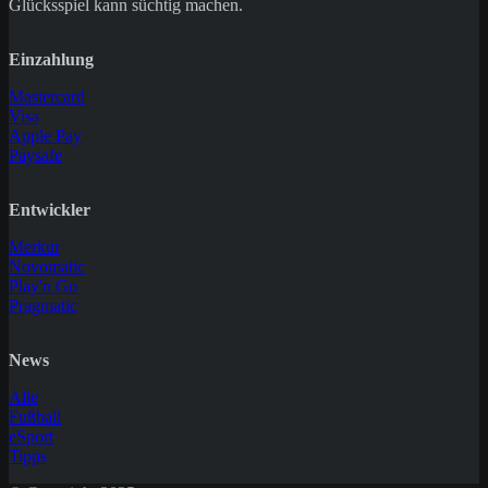
Glücksspiel kann süchtig machen.
Einzahlung
Mastercard
Visa
Apple Pay
Paysafe
Entwickler
Merkur
Novomatic
Play'n Go
Pragmatic
News
Alle
Fußball
eSport
Tipps