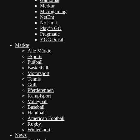
Gamomat
Merkur
Microgaming
NetEnt
NoLimit
Play’n GO
Pragmatic
YGGDrasil
Märkte
Alle Märkte
eSports
Fußball
Basketball
Motorsport
Tennis
Golf
Pferderennen
Kampfsport
Volleyball
Baseball
Handball
American Football
Rugby
Wintersport
News