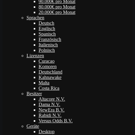
90.000€ pro Monat
80.000€ pro Monat
20.000€ pro Monat
Sprachen
Deutsch
Englisch
Spanisch
Französisch
Italienisch
Polnisch
Lizenzen
Curacao
Komoren
Deutschland
Kahnawake
Malta
Costa Rica
Besitzer
Altacore N.V.
Dama N.V.
NewEra B.V.
Rabidi N.V.
Versus Odds B.V.
Geräte
Desktop