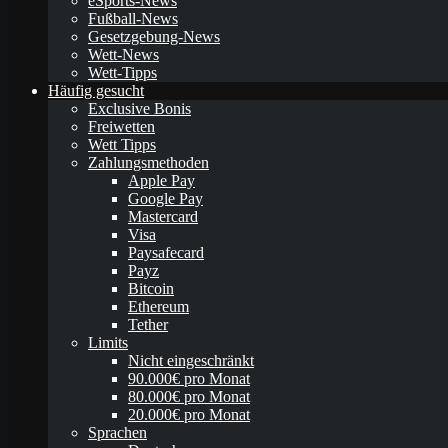
eSports-News
Fußball-News
Gesetzgebung-News
Wett-News
Wett-Tipps
Häufig gesucht
Exclusive Bonis
Freiwetten
Wett Tipps
Zahlungsmethoden
Apple Pay
Google Pay
Mastercard
Visa
Paysafecard
Payz
Bitcoin
Ethereum
Tether
Limits
Nicht eingeschränkt
90.000€ pro Monat
80.000€ pro Monat
20.000€ pro Monat
Sprachen