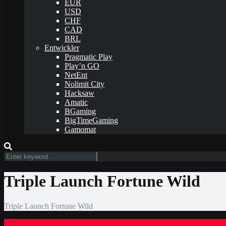
EUR
USD
CHF
CAD
BRL
Entwickler
Pragmatic Play
Play’n GO
NetEnt
Nolimit City
Hacksaw
Amatic
BGaming
BigTimeGaming
Gamomat
Triple Launch Fortune Wild
Triple Launch Fortune Wild