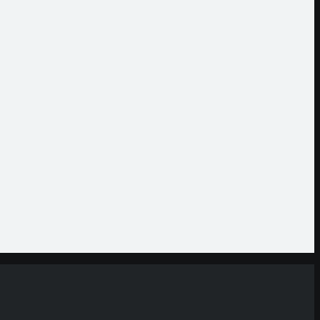
Suchen
Suchen
Aktuelle Beiträge