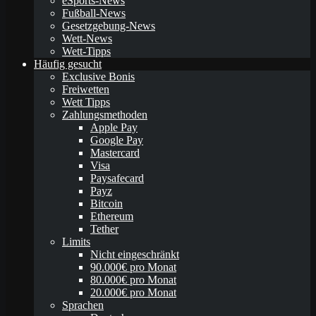
eSports-News
Fußball-News
Gesetzgebung-News
Wett-News
Wett-Tipps
Häufig gesucht
Exclusive Bonis
Freiwetten
Wett Tipps
Zahlungsmethoden
Apple Pay
Google Pay
Mastercard
Visa
Paysafecard
Payz
Bitcoin
Ethereum
Tether
Limits
Nicht eingeschränkt
90.000€ pro Monat
80.000€ pro Monat
20.000€ pro Monat
Sprachen