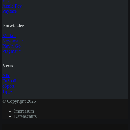
Visa
Apple Pay
Paysafe
Entwickler
Merkur
Novomatic
Play'n Go
Pragmatic
News
Alle
Fußball
eSport
Tipps
© Copyright 2025
Impressum
Datenschutz