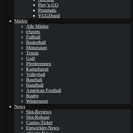
Play’n GO
Pragmatic
YGGDrasil
Märkte
Alle Märkte
eSports
Fußball
Basketball
Motorsport
Tennis
Golf
Pferderennen
Kampfsport
Volleyball
Baseball
Handball
American Football
Rugby
Wintersport
News
Slot-Reviews
Slot-Release
Casino-Ticker
Entwickler-News