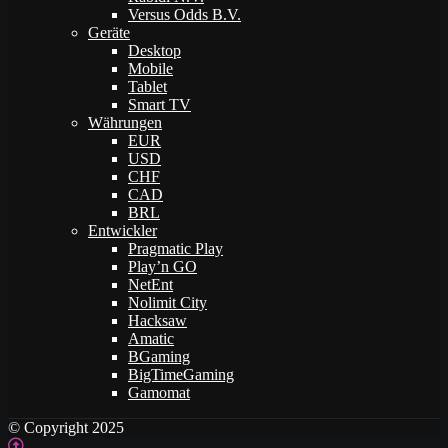
Versus Odds B.V.
Geräte
Desktop
Mobile
Tablet
Smart TV
Währungen
EUR
USD
CHF
CAD
BRL
Entwickler
Pragmatic Play
Play’n GO
NetEnt
Nolimit City
Hacksaw
Amatic
BGaming
BigTimeGaming
Gamomat
© Copyright 2025