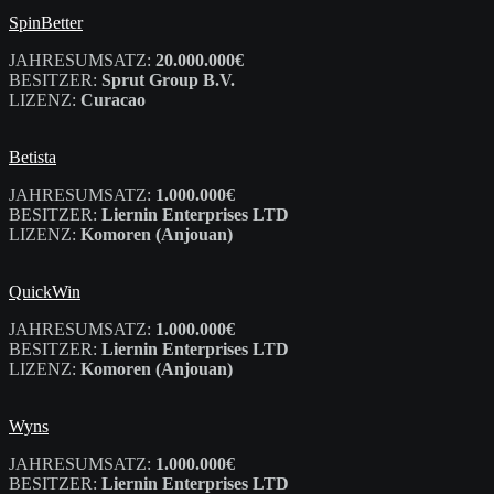
SpinBetter
JAHRESUMSATZ:
20.000.000€
BESITZER:
Sprut Group B.V.
LIZENZ:
Curacao
Betista
JAHRESUMSATZ:
1.000.000€
BESITZER:
Liernin Enterprises LTD
LIZENZ:
Komoren (Anjouan)
QuickWin
JAHRESUMSATZ:
1.000.000€
BESITZER:
Liernin Enterprises LTD
LIZENZ:
Komoren (Anjouan)
Wyns
JAHRESUMSATZ:
1.000.000€
BESITZER:
Liernin Enterprises LTD