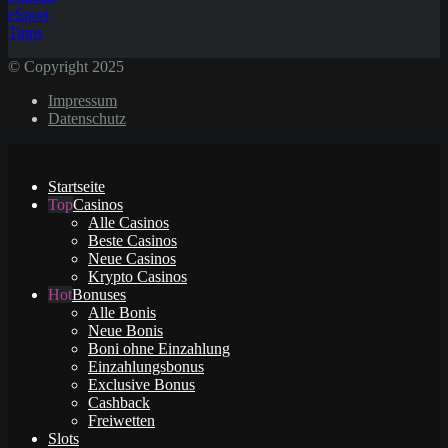
eSport
Tipps
© Copyright 2025
Impressum
Datenschutz
Startseite
Casinos
Alle Casinos
Beste Casinos
Neue Casinos
Krypto Casinos
Bonuses
Alle Bonis
Neue Bonis
Boni ohne Einzahlung
Einzahlungsbonus
Exclusive Bonus
Cashback
Freiwetten
Slots