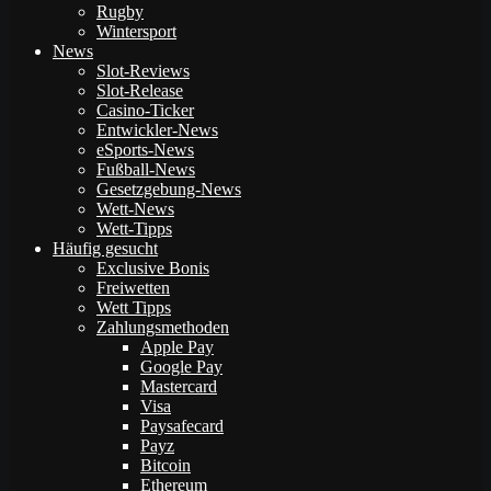
Rugby
Wintersport
News
Slot-Reviews
Slot-Release
Casino-Ticker
Entwickler-News
eSports-News
Fußball-News
Gesetzgebung-News
Wett-News
Wett-Tipps
Häufig gesucht
Exclusive Bonis
Freiwetten
Wett Tipps
Zahlungsmethoden
Apple Pay
Google Pay
Mastercard
Visa
Paysafecard
Payz
Bitcoin
Ethereum