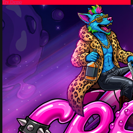
Try Demo