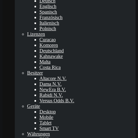
Deutsch
Englisch
Spanisch
Französisch
Italienisch
Polnisch
Lizenzen
Curacao
Komoren
Deutschland
Kahnawake
Malta
Costa Rica
Besitzer
Altacore N.V.
Dama N.V.
NewEra B.V.
Rabidi N.V.
Versus Odds B.V.
Geräte
Desktop
Mobile
Tablet
Smart TV
Währungen