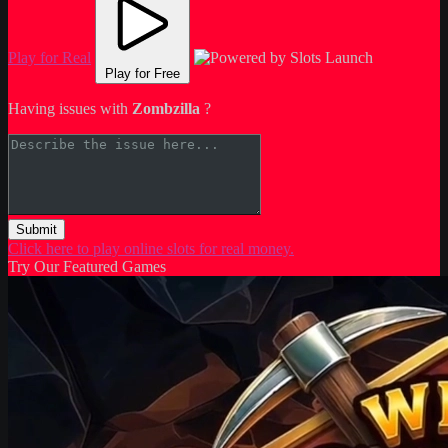
Play for Real
Play for Free
Having issues with
Zombzilla
?
Submit
Click here to play online slots for real money.
Try Our Featured Games