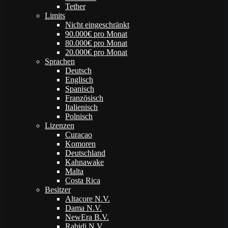
Tether
Limits
Nicht eingeschränkt
90.000€ pro Monat
80.000€ pro Monat
20.000€ pro Monat
Sprachen
Deutsch
Englisch
Spanisch
Französisch
Italienisch
Polnisch
Lizenzen
Curacao
Komoren
Deutschland
Kahnawake
Malta
Costa Rica
Besitzer
Altacore N.V.
Dama N.V.
NewEra B.V.
Rabidi N.V.