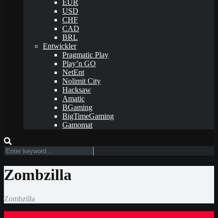
EUR
USD
CHF
CAD
BRL
Entwickler
Pragmatic Play
Play’n GO
NetEnt
Nolimit City
Hacksaw
Amatic
BGaming
BigTimeGaming
Gamomat
Zombzilla
Zombzilla